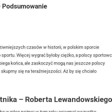
 – Podsumowanie
On
To
Był
Rok
ziwniejszych czasów w historii, w polskim sporcie
Polskiego
Sportu!
o sportu. Więcej wygrać byłoby ciężko, a polscy sportow
–
dobiega końca, ale zaskoczyć mogą nas jeszcze polscy
Podsumowanie
, skupmy się na teraźniejszości. Aż by się chciało
astnika – Roberta Lewandowskieg
 bo w piłce nożnej w tym roku osiągnął wszystko.