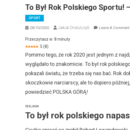
To Był Rok Polskiego Sportu!
SPORT
Jakub Draszczyk
28/10/2020
Leave A Comment
Przeczytasz w:
8
minuty
5
(
8
)
Pomimo tego, że rok 2020 jest jednym z najd
wyglądało to znakomicie. To był rok polskieg
pokazali światu, że trzeba się nas bać. Rok 
skoczkowie narciarscy, ale to dopiero później
powiedzieć POLSKA GÓRĄ!
REKLAMA
To był rok polskiego nap
Ciężko opisać co zrobił Robert Lewandowski,