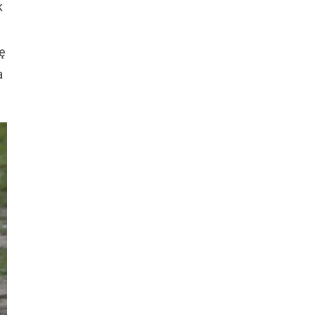
k
ę
a