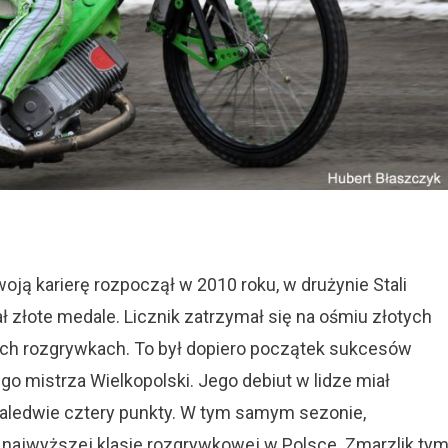
oją karierę rozpoczął w 2010 roku, w drużynie Stali
 złote medale. Licznik zatrzymał się na ośmiu złotych
h rozgrywkach. To był dopiero początek sukcesów
go mistrza Wielkopolski. Jego debiut w lidze miał
zaledwie cztery punkty. W tym samym sezonie,
 najwyższej klasie rozgrywkowej w Polsce. Zmarzlik ty