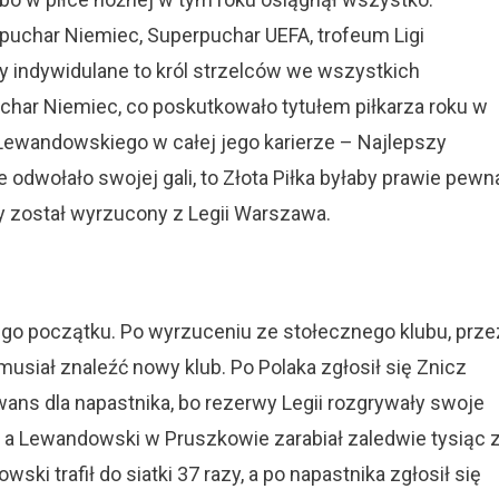
puchar Niemiec, Superpuchar UEFA, trofeum Ligi
y indywidulane to król strzelców we wszystkich
uchar Niemiec, co poskutkowało tytułem piłkarza roku w
ewandowskiego w całej jego karierze – Najlepszy
 odwołało swojej gali, to Złota Piłka byłaby prawie pewn
wy został wyrzucony z Legii Warszawa.
ego początku. Po wyrzuceniu ze stołecznego klubu, prze
musiał znaleźć nowy klub. Po Polaka zgłosił się Znicz
 awans dla napastnika, bo rezerwy Legii rozgrywały swoje
, a Lewandowski w Pruszkowie zarabiał zaledwie tysiąc 
 trafił do siatki 37 razy, a po napastnika zgłosił się