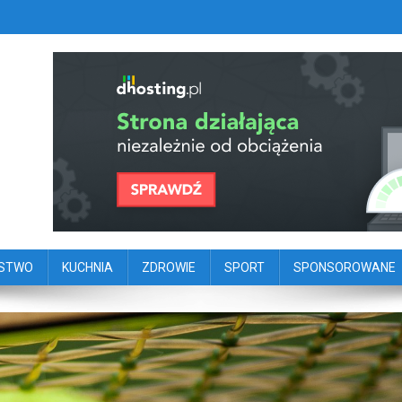
szy portal dziennikarstwa oby
ego
ŃSTWO
KUCHNIA
ZDROWIE
SPORT
SPONSOROWANE