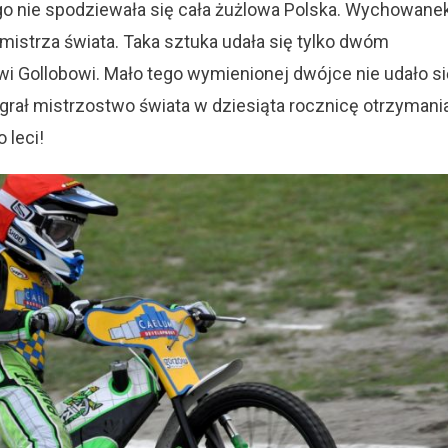
go nie spodziewała się cała żużlowa Polska. Wychowane
mistrza świata. Taka sztuka udała się tylko dwóm
 Gollobowi. Mało tego wymienionej dwójce nie udało si
Wygrał mistrzostwo świata w dziesiąta rocznicę otrzymani
 leci!