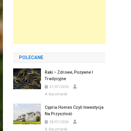
POLECANE
Raki – Zdrowe, Pożywne I
Tradycyjne
31/07/2026
A. Kaczmarek
Cypria.homes Czyli Inwestycja
Na Przyszłość
28/07/2026
A. Kaczmarek