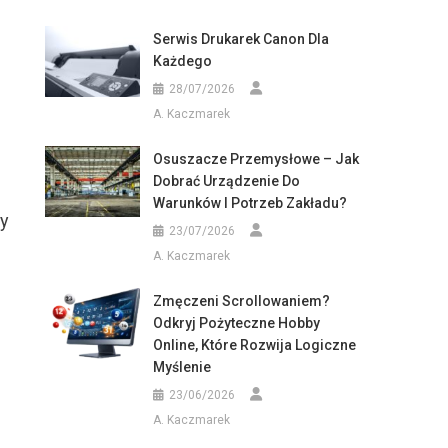
Serwis Drukarek Canon Dla
Każdego
28/07/2026
A. Kaczmarek
Osuszacze Przemysłowe – Jak
Dobrać Urządzenie Do
Warunków I Potrzeb Zakładu?
cy
23/07/2026
A. Kaczmarek
Zmęczeni Scrollowaniem?
Odkryj Pożyteczne Hobby
Online, Które Rozwija Logiczne
Myślenie
o
23/06/2026
A. Kaczmarek