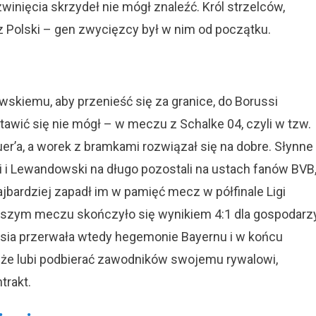
inięcia skrzydeł nie mógł znaleźć. Król strzelców,
z Polski – gen zwycięzcy był w nim od początku.
kiemu, aby przenieść się za granice, do Borussi
stawić się nie mógł – w meczu z Schalke 04, czyli w tzw.
er’a, a worek z bramkami rozwiązał się na dobre. Słynne
ki i Lewandowski na długo pozostali na ustach fanów BVB
jbardziej zapadł im w pamięć mecz w półfinale Ligi
wszym meczu skończyło się wynikiem 4:1 dla gospodarzy
ssia przerwała wtedy hegemonie Bayernu i w końcu
o, że lubi podbierać zawodników swojemu rywalowi,
trakt.