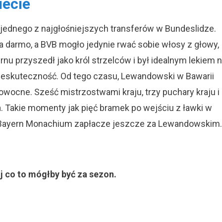
iecie
ednego z najgłośniejszych transferów w Bundeslidze.
 za darmo, a BVB mogło jedynie rwać sobie włosy z głowy,
rnu przyszedł jako król strzelców i był idealnym lekiem 
ieskuteczność. Od tego czasu, Lewandowski w Bawarii
o owocne. Sześć mistrzostwami kraju, trzy puchary kraju i
a. Takie momenty jak pięć bramek po wejściu z ławki w
 a Bayern Monachium zapłacze jeszcze za Lewandowskim.
oj co to mógłby być za sezon.