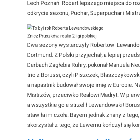
Lech Poznań. Robert lepszego miejsca do rozw
odkrycie sezonu, Puchar, Superpuchar i Mistr
Znicz Pruszków, realia 2 ligi polskiej
Dwa sezony wystarczyły Robertowi Lewandows
Dortmund. Z Polski przyjechał, a lepiej przed
Derbach Zagłebia Ruhry, pokonał Manuela Neu
trio z Borussi, czyli Piszczek, Błaszczykows
a napastnik budował swoje imię w Europie. Na
Mistrzów, przeciwko Realowi Madryt. W pier
a wszystkie gole strzelił Lewandowski! Boru
stawiła im czoła. Bayern jednak znany z teg
skorzystał z tego, że Lewemu kończył się kon