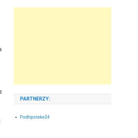
a
z
PARTNERZY:
Podhipoteke24
z