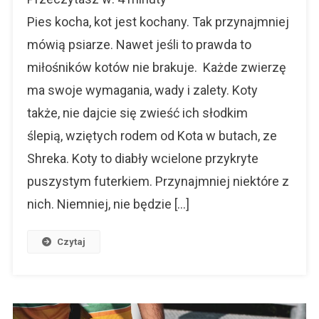
W
Domu
Pies kocha, kot jest kochany. Tak przynajmniej
Czyli
mówią psiarze. Nawet jeśli to prawda to
Życie
miłośników kotów nie brakuje. Każde zwierzę
W
Kotem
ma swoje wymagania, wady i zalety. Koty
Pod
także, nie dajcie się zwieść ich słodkim
Jednym
Dachem
ślepią, wziętych rodem od Kota w butach, ze
Shreka. Koty to diabły wcielone przykryte
puszystym futerkiem. Przynajmniej niektóre z
nich. Niemniej, nie będzie […]
Czytaj