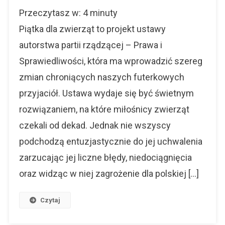
Piątka
Przeczytasz w:
4
minuty
Dla
Zwierząt
Piątka dla zwierząt to projekt ustawy
-
autorstwa partii rządzącej – Prawa i
Pierwsza
Sprawiedliwości, która ma wprowadzić szereg
Dobra
Zmiana?
zmian chroniących naszych futerkowych
przyjaciół. Ustawa wydaje się być świetnym
rozwiązaniem, na które miłośnicy zwierząt
czekali od dekad. Jednak nie wszyscy
podchodzą entuzjastycznie do jej uchwalenia
zarzucając jej liczne błędy, niedociągnięcia
oraz widząc w niej zagrożenie dla polskiej […]
Czytaj