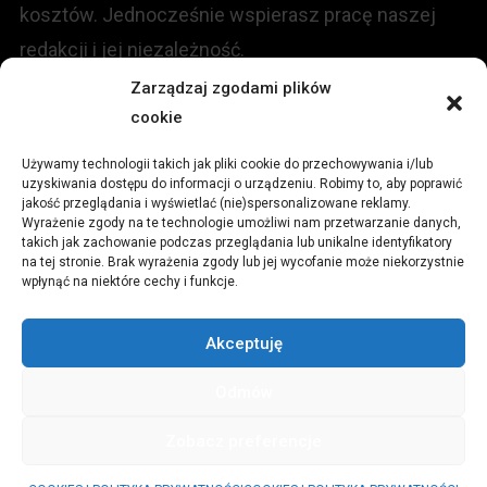
kosztów. Jednocześnie wspierasz pracę naszej
redakcji i jej niezależność.
Zarządzaj zgodami plików
KONTAKT
cookie
Używamy technologii takich jak pliki cookie do przechowywania i/lub
Redakcja portalu:
uzyskiwania dostępu do informacji o urządzeniu. Robimy to, aby poprawić
jakość przeglądania i wyświetlać (nie)spersonalizowane reklamy.
Wyrażenie zgody na te technologie umożliwi nam przetwarzanie danych,
ul.
Stara 13, 42-600 Tarnowskie Góry
takich jak zachowanie podczas przeglądania lub unikalne identyfikatory
na tej stronie. Brak wyrażenia zgody lub jej wycofanie może niekorzystnie
wpłynąć na niektóre cechy i funkcje.
TEL:
+48 509 547 822
Akceptuję
Email:
redakcja@czytamiwiem.pl
Odmów
Reklama:
biuro@czytamiwiem.pl
Zobacz preferencje
© CzytamiWiem.pl
|
Theme: News Portal by
Mystery Themes
.