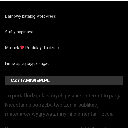
Darnowy katalog WordPress
Sufity napinane
Mulinek
Produkty dla dzieci
Firma sprzątająca Fugao
CZYTAMIWIEM.PL
To portal ludzi, dla których pisanie i internet to pasja.
Nieustanna potrzeba tworzenia, publikacji
materiałów wygrywa z innymi elementami życia