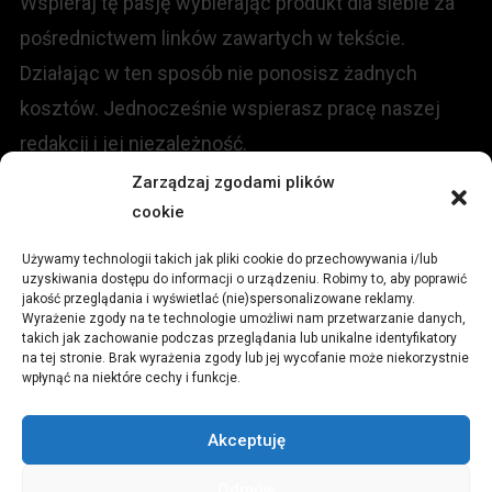
Wspieraj tę pasję wybierając produkt dla siebie za
pośrednictwem linków zawartych w tekście.
Działając w ten sposób nie ponosisz żadnych
kosztów. Jednocześnie wspierasz pracę naszej
redakcji i jej niezależność.
Zarządzaj zgodami plików
KONTAKT
cookie
Używamy technologii takich jak pliki cookie do przechowywania i/lub
Redakcja portalu:
uzyskiwania dostępu do informacji o urządzeniu. Robimy to, aby poprawić
jakość przeglądania i wyświetlać (nie)spersonalizowane reklamy.
Wyrażenie zgody na te technologie umożliwi nam przetwarzanie danych,
ul.
Stara 13, 42-600 Tarnowskie Góry
takich jak zachowanie podczas przeglądania lub unikalne identyfikatory
na tej stronie. Brak wyrażenia zgody lub jej wycofanie może niekorzystnie
wpłynąć na niektóre cechy i funkcje.
TEL:
+48 509 547 822
Akceptuję
Email:
redakcja@czytamiwiem.pl
Odmów