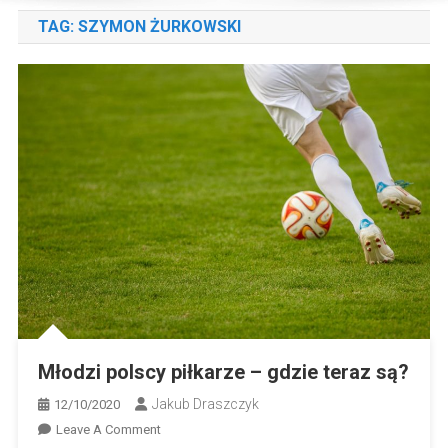
TAG:
SZYMON ŻURKOWSKI
Młodzi polscy piłkarze – gdzie teraz są?
Jakub Draszczyk
12/10/2020
On
Leave A Comment