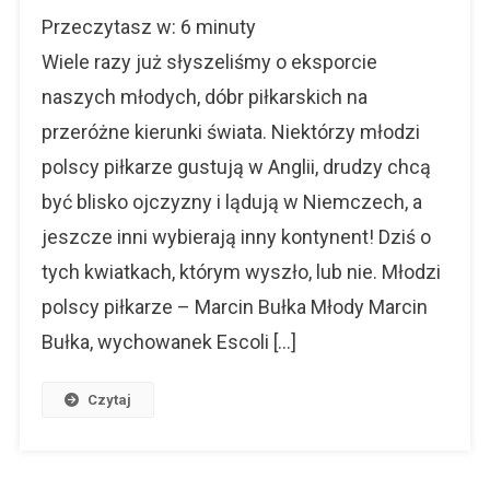
Młodzi
Przeczytasz w:
6
minuty
Polscy
Piłkarze
Wiele razy już słyszeliśmy o eksporcie
–
naszych młodych, dóbr piłkarskich na
Gdzie
przeróżne kierunki świata. Niektórzy młodzi
Teraz
Są?
polscy piłkarze gustują w Anglii, drudzy chcą
być blisko ojczyzny i lądują w Niemczech, a
jeszcze inni wybierają inny kontynent! Dziś o
tych kwiatkach, którym wyszło, lub nie. Młodzi
polscy piłkarze – Marcin Bułka Młody Marcin
Bułka, wychowanek Escoli […]
Czytaj