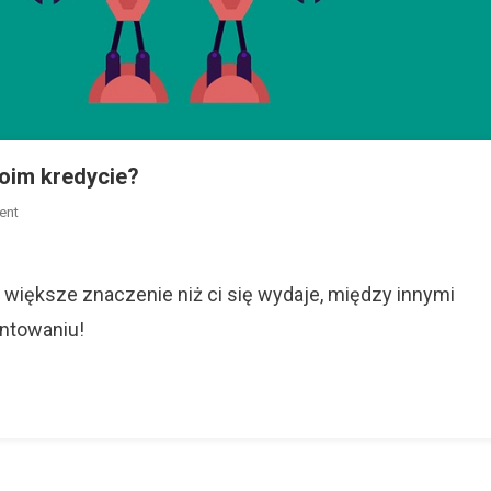
woim kredycie?
On
ent
Sztuczna
Inteligencja
Zdecyduje
większe znaczenie niż ci się wydaje, między innymi
O
entowaniu!
Twoim
Kredycie?