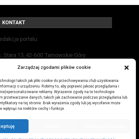
KONTAKT
edakcja portalu:
l.
Stara 13, 42-600 Tarnowskie Góry
Zarządzaj zgodami plików cookie
EL:
+48 509 547 822
hnologii takich jak pliki cookie do przechowywania i/lub uzyskiwania
nformacji o urządzeniu. Robimy to, aby poprawić jakość przeglądania i
mail:
redakcja@czytamiwiem.pl
(nie)spersonalizowane reklamy. Wyrażenie zgody na te technologie
m przetwarzanie danych, takich jak zachowanie podczas przeglądania lub
eklama:
biuro@czytamiwiem.pl
ntyfikatory na tej stronie. Brak wyrażenia zgody lub jej wycofanie może
e wpłynąć na niektóre cechy i funkcje.
ceptuję
Odmów
Zobacz preferencje