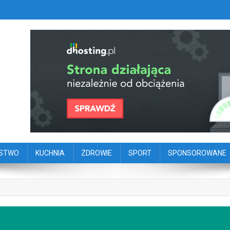
szy portal dziennikarstwa oby
ego
ŃSTWO
KUCHNIA
ZDROWIE
SPORT
SPONSOROWANE