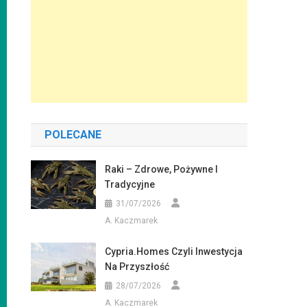
POLECANE
Raki – Zdrowe, Pożywne I
Tradycyjne
31/07/2026
A. Kaczmarek
Cypria.homes Czyli Inwestycja
Na Przyszłość
28/07/2026
A. Kaczmarek