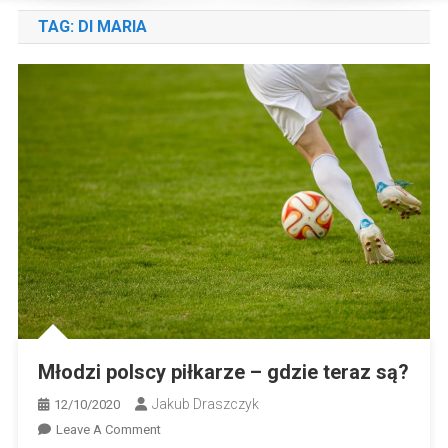
TAG:
DI MARIA
Młodzi polscy piłkarze – gdzie teraz są?
Jakub Draszczyk
12/10/2020
On
Leave A Comment