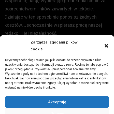
Wspieraj tę pasję wybierając produkt dla siebie za
pośrednictwem linków zawartych w tekście.
Działając w ten sposób nie ponosisz żadnych
kosztów. Jednocześnie wspierasz pracę naszej
redakcji i jej niezależność.
Zarządzaj zgodami plików
KONTAKT
cookie
Używamy technologii takich jak pliki cookie do przechowywania i/lub
Redakcja portalu:
uzyskiwania dostępu do informacji o urządzeniu. Robimy to, aby poprawić
jakość przeglądania i wyświetlać (nie)spersonalizowane reklamy.
Wyrażenie zgody na te technologie umożliwi nam przetwarzanie danych,
ul.
Stara 13, 42-600 Tarnowskie Góry
takich jak zachowanie podczas przeglądania lub unikalne identyfikatory
na tej stronie. Brak wyrażenia zgody lub jej wycofanie może niekorzystnie
wpłynąć na niektóre cechy i funkcje.
TEL:
+48 509 547 822
Akceptuję
Email:
redakcja@czytamiwiem.pl
Odmów