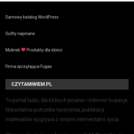
Darnowy katalog WordPress
Sufity napinane
Mulinek
Produkty dla dzieci
Firma sprzątająca Fugao
CZYTAMIWIEM.PL
To portal ludzi, dla których pisanie i internet to pasja.
Nieustanna potrzeba tworzenia, publikacji
materiałów wygrywa z innymi elementami życia