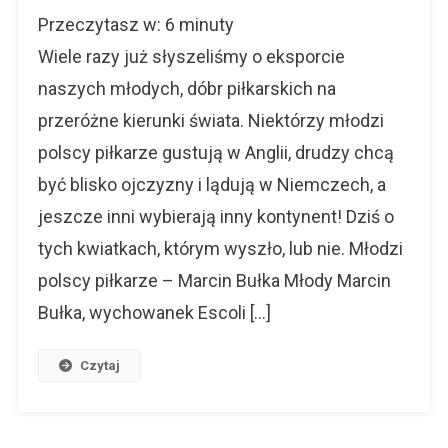
Młodzi
Przeczytasz w:
6
minuty
Polscy
Piłkarze
Wiele razy już słyszeliśmy o eksporcie
–
naszych młodych, dóbr piłkarskich na
Gdzie
przeróżne kierunki świata. Niektórzy młodzi
Teraz
Są?
polscy piłkarze gustują w Anglii, drudzy chcą
być blisko ojczyzny i lądują w Niemczech, a
jeszcze inni wybierają inny kontynent! Dziś o
tych kwiatkach, którym wyszło, lub nie. Młodzi
polscy piłkarze – Marcin Bułka Młody Marcin
Bułka, wychowanek Escoli […]
Czytaj