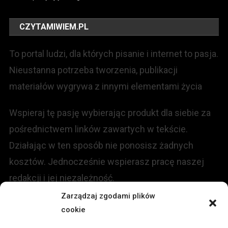
CZYTAMIWIEM.PL
To portal ludzi, dla których pisanie i internet to pasja.
Nieustanna potrzeba tworzenia, publikacji
materiałów wygrywa z innymi elementami życia
Wspieraj tę pasję wybierając produkt dla siebie za
pośrednictwem linków zawartych w tekście.
Działając w ten sposób nie ponosisz żadnych
kosztów. Jednocześnie wspierasz pracę naszej
redakcji i jej niezależność.
Zarządzaj zgodami plików
KONTAKT
cookie