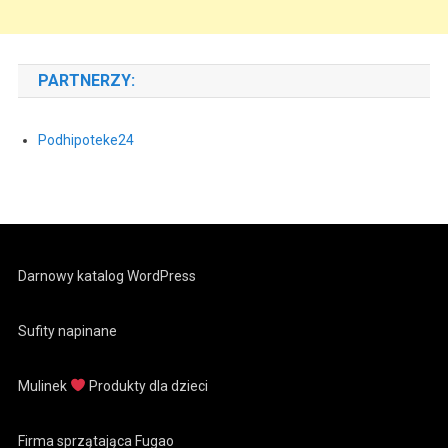
PARTNERZY:
Podhipoteke24
Darnowy katalog WordPress
Sufity napinane
Mulinek
Produkty dla dzieci
Firma sprzątająca Fugao