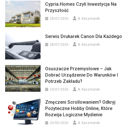
Cypria.homes Czyli Inwestycja Na
Przyszłość
28/07/2026
A. Kaczmarek
Serwis Drukarek Canon Dla Każdego
28/07/2026
A. Kaczmarek
Osuszacze Przemysłowe – Jak
Dobrać Urządzenie Do Warunków I
Potrzeb Zakładu?
23/07/2026
A. Kaczmarek
Zmęczeni Scrollowaniem? Odkryj
Pożyteczne Hobby Online, Które
Rozwija Logiczne Myślenie
23/06/2026
A. Kaczmarek