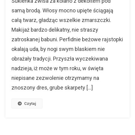
Sukienka zwisa za kolano z dekoltem pod
Domatoró
samą brodą. Włosy mocno upięte ściągają
całą twarz, gładząc wszelkie zmarszczki.
Makijaż bardzo delikatny, nie straszy
zatroskanej babuni. Perfidnie beżowe rajstopki
okalają uda, by nogi swym blaskiem nie
obrażały tradycji. Przyszła wyczekiwana
nadzieja, iż może w tym roku, w święta
niepisane zezwolenie otrzymamy na
znoszony dres, grube skarpety […]
Czytaj