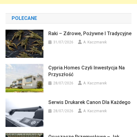
POLECANE
Raki – Zdrowe, Pożywne I Tradycyjne
31/07/2026
A. Kaczmarek
Cypria.homes Czyli Inwestycja Na
Przyszłość
28/07/2026
A. Kaczmarek
Serwis Drukarek Canon Dla Każdego
28/07/2026
A. Kaczmarek
Osuszacze Przemysłowe – Jak