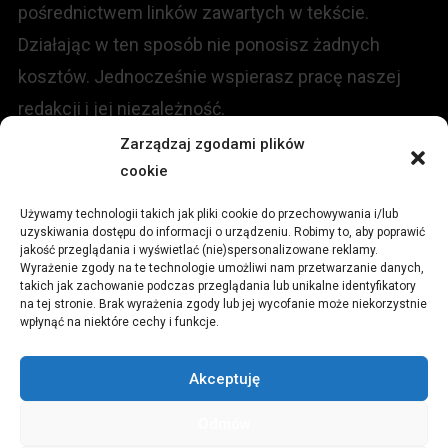
pośrednictwem linków zawartych w tekście.
Działając w ten sposób nie ponosisz żadnych
kosztów. Jednocześnie wspierasz pracę naszej
redakcji i jej niezależność.
Zarządzaj zgodami plików
KONTAKT
cookie
Używamy technologii takich jak pliki cookie do przechowywania i/lub
Redakcja portalu:
uzyskiwania dostępu do informacji o urządzeniu. Robimy to, aby poprawić
jakość przeglądania i wyświetlać (nie)spersonalizowane reklamy.
Wyrażenie zgody na te technologie umożliwi nam przetwarzanie danych,
ul.
Stara 13, 42-600 Tarnowskie Góry
takich jak zachowanie podczas przeglądania lub unikalne identyfikatory
na tej stronie. Brak wyrażenia zgody lub jej wycofanie może niekorzystnie
wpłynąć na niektóre cechy i funkcje.
TEL:
+48 509 547 822
Akceptuję
Email:
redakcja@czytamiwiem.pl
Odmów
Reklama:
biuro@czytamiwiem.pl