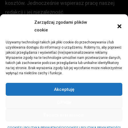
kosztów. Jednocześnie wspierasz pracę naszej
redakcji i jej niezależność.
Zarządzaj zgodami plików
cookie
KONTAKT
Używamy technologii takich jak pliki cookie do przechowywania i/lub
Redakcja portalu:
uzyskiwania dostępu do informacji o urządzeniu. Robimy to, aby poprawić
jakość przeglądania i wyświetlać (nie)spersonalizowane reklamy.
Wyrażenie zgody na te technologie umożliwi nam przetwarzanie danych,
ul.
Stara 13, 42-600 Tarnowskie Góry
takich jak zachowanie podczas przeglądania lub unikalne identyfikatory
na tej stronie. Brak wyrażenia zgody lub jej wycofanie może niekorzystnie
wpłynąć na niektóre cechy i funkcje.
TEL:
+48 509 547 822
Akceptuję
Email:
redakcja@czytamiwiem.pl
Odmów
Reklama:
biuro@czytamiwiem.pl
Zobacz preferencje
© CzytamiWiem.pl
|
Theme: News Portal by
Mystery Themes
.