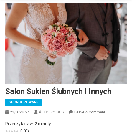
Salon Sukien Ślubnych I Innych
SPONSOROWANE
A. Kaczmarek
On
22/07/2024
Leave A Comment
Salon
Przeczytasz w:
2
minuty
Sukien
0
(
0
)