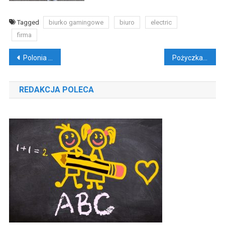
Tagged
biurko gamingowe
biuro
electric
firma
Nawigacja
Polonia Bytom – Stal Rzeszów
Pożyczka pod zastaw
wpisu
REDAKCJA POLECA