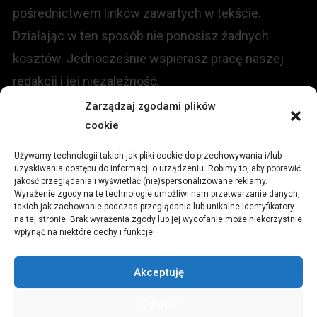
pośrednictwem linków zawartych w tekście.
Działając w ten sposób nie ponosisz żadnych
kosztów. Jednocześnie wspierasz pracę naszej
redakcji i jej niezależność.
Zarządzaj zgodami plików
KONTAKT
cookie
Używamy technologii takich jak pliki cookie do przechowywania i/lub
Redakcja portalu:
uzyskiwania dostępu do informacji o urządzeniu. Robimy to, aby poprawić
jakość przeglądania i wyświetlać (nie)spersonalizowane reklamy.
Wyrażenie zgody na te technologie umożliwi nam przetwarzanie danych,
ul.
Stara 13, 42-600 Tarnowskie Góry
takich jak zachowanie podczas przeglądania lub unikalne identyfikatory
na tej stronie. Brak wyrażenia zgody lub jej wycofanie może niekorzystnie
wpłynąć na niektóre cechy i funkcje.
TEL:
+48 509 547 822
Akceptuję
Email:
redakcja@czytamiwiem.pl
Odmów
Reklama:
biuro@czytamiwiem.pl