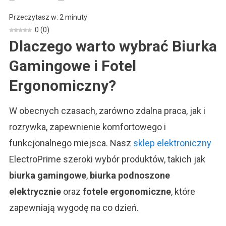
Biurka
Przeczytasz w:
2
minuty
Gamingowe
0
(
0
)
I
Dlaczego warto wybrać Biurka
Fotele
Ergonomiczne:
Gamingowe i Fotel
Idealne
Rozwiązanie
Ergonomiczny?
Dla
Twojego
W obecnych czasach, zarówno zdalna praca, jak i
Biura
rozrywka, zapewnienie komfortowego i
funkcjonalnego miejsca. Nasz
sklep elektroniczny
ElectroPrime szeroki wybór produktów, takich jak
biurka gamingowe
,
biurka podnoszone
elektrycznie
oraz
fotele ergonomiczne
, które
zapewniają wygodę na co dzień.