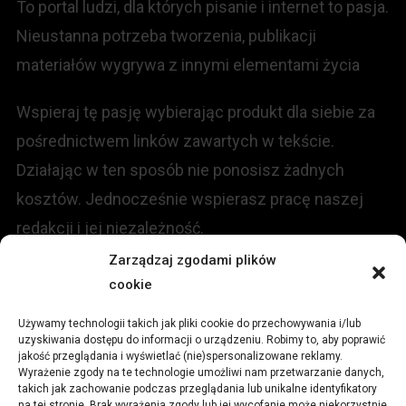
To portal ludzi, dla których pisanie i internet to pasja.
Nieustanna potrzeba tworzenia, publikacji
materiałów wygrywa z innymi elementami życia
Wspieraj tę pasję wybierając produkt dla siebie za
pośrednictwem linków zawartych w tekście.
Działając w ten sposób nie ponosisz żadnych
kosztów. Jednocześnie wspierasz pracę naszej
redakcji i jej niezależność.
Zarządzaj zgodami plików
KONTAKT
cookie
Używamy technologii takich jak pliki cookie do przechowywania i/lub
Redakcja portalu:
uzyskiwania dostępu do informacji o urządzeniu. Robimy to, aby poprawić
jakość przeglądania i wyświetlać (nie)spersonalizowane reklamy.
Wyrażenie zgody na te technologie umożliwi nam przetwarzanie danych,
ul.
Stara 13, 42-600 Tarnowskie Góry
takich jak zachowanie podczas przeglądania lub unikalne identyfikatory
na tej stronie. Brak wyrażenia zgody lub jej wycofanie może niekorzystnie