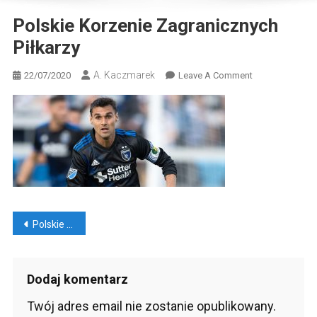
Polskie Korzenie Zagranicznych
Piłkarzy
A. Kaczmarek
On
22/07/2020
Leave A Comment
Polskie
Korzenie
Zagranicznych
Piłkarzy
Nawigacja
Polskie korzenie zagranicznych piłkarzy
wpisu
Dodaj komentarz
Twój adres email nie zostanie opublikowany.