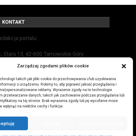
KONTAKT
edakcja portalu:
l.
Stara 13, 42-600 Tarnowskie Góry
Zarządzaj zgodami plików cookie
EL:
+48 509 547 822
hnologii takich jak pliki cookie do przechowywania i/lub uzyskiwania
nformacji o urządzeniu. Robimy to, aby poprawić jakość przeglądania i
mail:
redakcja@czytamiwiem.pl
(nie)spersonalizowane reklamy. Wyrażenie zgody na te technologie
m przetwarzanie danych, takich jak zachowanie podczas przeglądania lub
eklama:
biuro@czytamiwiem.pl
ntyfikatory na tej stronie. Brak wyrażenia zgody lub jej wycofanie może
e wpłynąć na niektóre cechy i funkcje.
ceptuję
Odmów
Zobacz preferencje