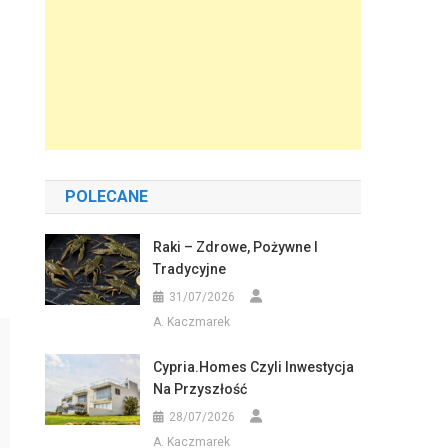
POLECANE
Raki – Zdrowe, Pożywne I
Tradycyjne
31/07/2026
A. Kaczmarek
Cypria.homes Czyli Inwestycja
Na Przyszłość
28/07/2026
A. Kaczmarek