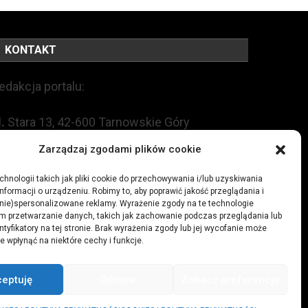
KONTAKT
edakcja portalu:
l.
Stara 13, 42-600 Tarnowskie Góry
Zarządzaj zgodami plików cookie
EL:
+48 509 547 822
hnologii takich jak pliki cookie do przechowywania i/lub uzyskiwania
nformacji o urządzeniu. Robimy to, aby poprawić jakość przeglądania i
mail:
redakcja@czytamiwiem.pl
(nie)spersonalizowane reklamy. Wyrażenie zgody na te technologie
m przetwarzanie danych, takich jak zachowanie podczas przeglądania lub
eklama:
biuro@czytamiwiem.pl
ntyfikatory na tej stronie. Brak wyrażenia zgody lub jej wycofanie może
e wpłynąć na niektóre cechy i funkcje.
ceptuję
Odmów
Zobacz preferencje