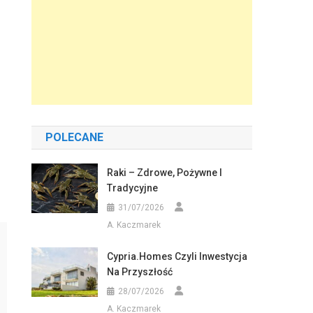
POLECANE
Raki – Zdrowe, Pożywne I
Tradycyjne
31/07/2026
A. Kaczmarek
Cypria.homes Czyli Inwestycja
Na Przyszłość
28/07/2026
A. Kaczmarek