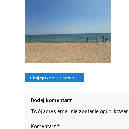
Nawigacja
Najlepsze miejsca na wakacje 2025
wpisu
Dodaj komentarz
Twój adres email nie zostanie opublikowan
Komentarz
*