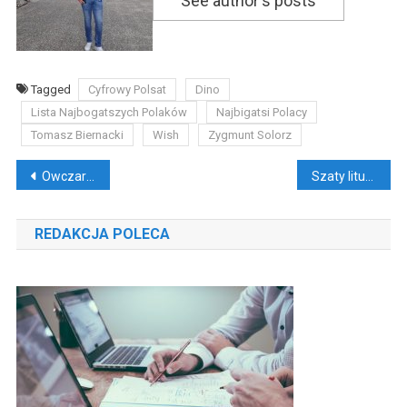
See author's posts
Tagged
Cyfrowy Polsat
Dino
Lista Najbogatszych Polaków
Najbigatsi Polacy
Tomasz Biernacki
Wish
Zygmunt Solorz
Nawigacja
Owczarek Podhalański – idealny stróż domu
Szaty liturgiczne ubierane do mszy
wpisu
REDAKCJA POLECA