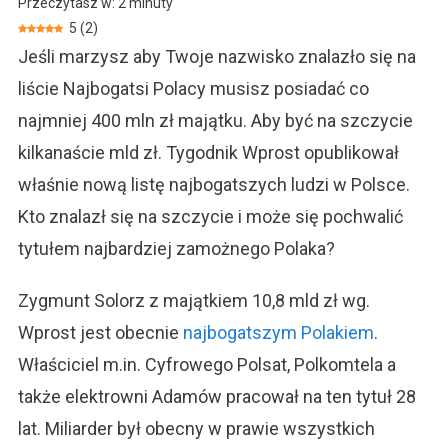
Przeczytasz w:
2
minuty
Polacy.
5
(
2
)
Zmiana
Jeśli marzysz aby Twoje nazwisko znalazło się na
Na
Szczycie
liście Najbogatsi Polacy musisz posiadać co
Listy
najmniej 400 mln zł majątku. Aby być na szczycie
kilkanaście mld zł. Tygodnik Wprost opublikował
właśnie nową listę najbogatszych ludzi w Polsce.
Kto znalazł się na szczycie i może się pochwalić
tytułem najbardziej zamożnego Polaka?
Zygmunt Solorz z majątkiem 10,8 mld zł wg.
Wprost jest obecnie
najbogatszym Polakiem
.
Właściciel m.in. Cyfrowego Polsat, Polkomtela a
także elektrowni Adamów pracował na ten tytuł 28
lat. Miliarder był obecny w prawie wszystkich