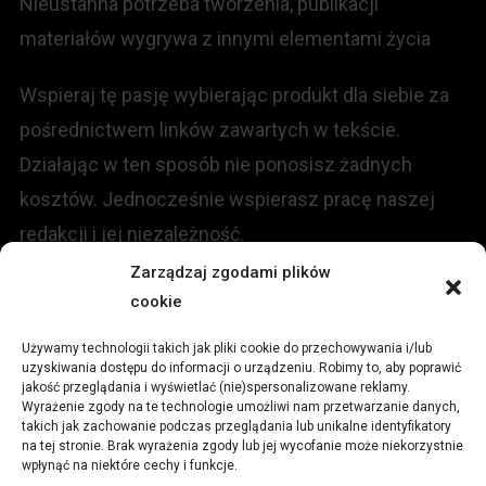
Nieustanna potrzeba tworzenia, publikacji
materiałów wygrywa z innymi elementami życia
Wspieraj tę pasję wybierając produkt dla siebie za
pośrednictwem linków zawartych w tekście.
Działając w ten sposób nie ponosisz żadnych
kosztów. Jednocześnie wspierasz pracę naszej
redakcji i jej niezależność.
Zarządzaj zgodami plików
KONTAKT
cookie
Używamy technologii takich jak pliki cookie do przechowywania i/lub
Redakcja portalu:
uzyskiwania dostępu do informacji o urządzeniu. Robimy to, aby poprawić
jakość przeglądania i wyświetlać (nie)spersonalizowane reklamy.
Wyrażenie zgody na te technologie umożliwi nam przetwarzanie danych,
ul.
Stara 13, 42-600 Tarnowskie Góry
takich jak zachowanie podczas przeglądania lub unikalne identyfikatory
na tej stronie. Brak wyrażenia zgody lub jej wycofanie może niekorzystnie
wpłynąć na niektóre cechy i funkcje.
TEL:
+48 509 547 822