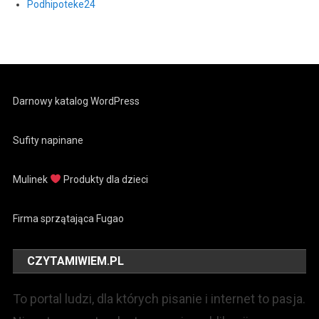
Podhipoteke24
Darnowy katalog WordPress
Sufity napinane
Mulinek
Produkty dla dzieci
Firma sprzątająca Fugao
CZYTAMIWIEM.PL
To portal ludzi, dla których pisanie i internet to pasja.