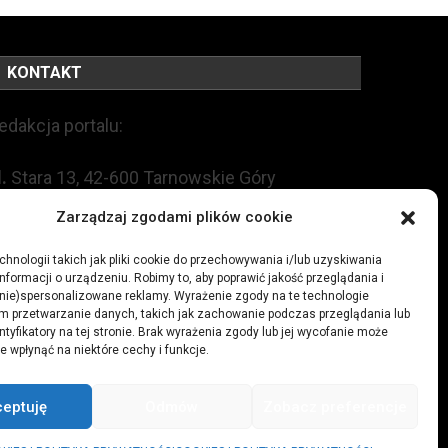
KONTAKT
edakcja portalu:
l.
Stara 13, 42-600 Tarnowskie Góry
Zarządzaj zgodami plików cookie
EL:
+48 509 547 822
hnologii takich jak pliki cookie do przechowywania i/lub uzyskiwania
nformacji o urządzeniu. Robimy to, aby poprawić jakość przeglądania i
mail:
redakcja@czytamiwiem.pl
(nie)spersonalizowane reklamy. Wyrażenie zgody na te technologie
m przetwarzanie danych, takich jak zachowanie podczas przeglądania lub
eklama:
biuro@czytamiwiem.pl
ntyfikatory na tej stronie. Brak wyrażenia zgody lub jej wycofanie może
e wpłynąć na niektóre cechy i funkcje.
ceptuję
Odmów
Zobacz preferencje