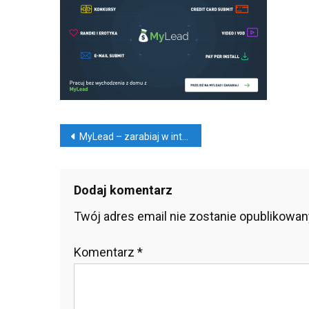
–
Zar
W
Inte
Nawigacja
MyLead – zarabiaj w internecie od zaraz
wpisu
Dodaj komentarz
Twój adres email nie zostanie opublikowan
Komentarz
*