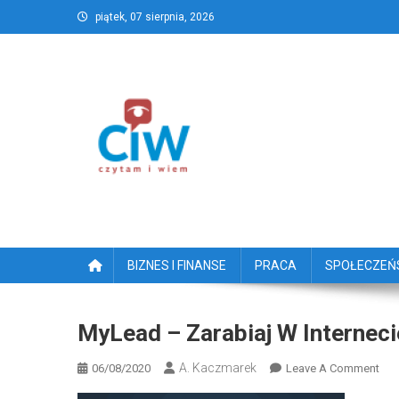
Skip
piątek, 07 sierpnia, 2026
to
content
CzytamiWiem.pl – Najlep
Najlepszy portal dziennikarstwa obywatelski
BIZNES I FINANSE
PRACA
SPOŁECZE
MyLead – Zarabiaj W Internec
A. Kaczmarek
On
06/08/2020
Leave A Comment
MyL