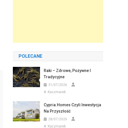
POLECANE
Raki – Zdrowe, Pożywne I
Tradycyjne
31/07/2026
A. Kaczmarek
Cypria.homes Czyli Inwestycja
Na Przyszłość
28/07/2026
A. Kaczmarek