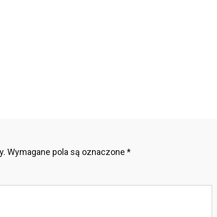
abiaj
rnecie1
y.
Wymagane pola są oznaczone
*