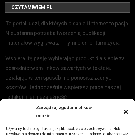
CZYTAMIWIEM.PL
To portal ludzi, dla których pisanie i internet to pasja.
Nieustanna potrzeba tworzenia, publikacji
materiałów wygrywa z innymi elementami życia
Wspieraj tę pasję wybierając produkt dla siebie za
pośrednictwem linków zawartych w tekście.
Działając w ten sposób nie ponosisz żadnych
kosztów. Jednocześnie wspierasz pracę naszej
redakcji i jej niezależność.
Zarządzaj zgodami plików
KONTAKT
cookie
Używamy technologii takich jak pliki cookie do przechowywania i/lub
Redakcja portalu:
uzyskiwania dostępu do informacji o urządzeniu. Robimy to, aby poprawić