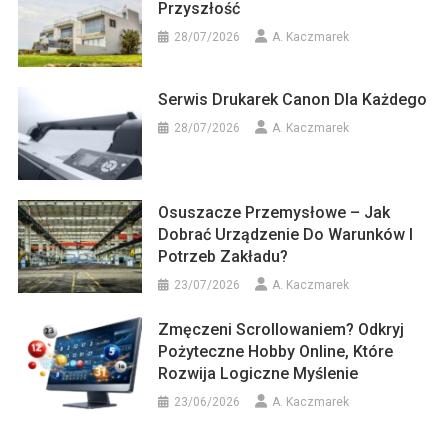
Przyszłość
28/07/2026
A. Kaczmarek
Serwis Drukarek Canon Dla Każdego
28/07/2026
A. Kaczmarek
Osuszacze Przemysłowe – Jak
Dobrać Urządzenie Do Warunków I
Potrzeb Zakładu?
23/07/2026
A. Kaczmarek
Zmęczeni Scrollowaniem? Odkryj
Pożyteczne Hobby Online, Które
Rozwija Logiczne Myślenie
23/06/2026
A. Kaczmarek