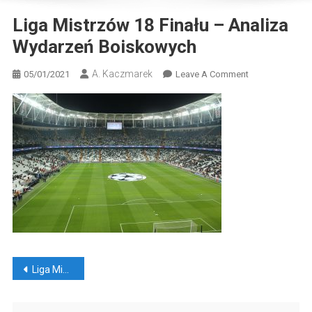
Liga Mistrzów 18 Finału – Analiza
Wydarzeń Boiskowych
A. Kaczmarek
On
05/01/2021
Leave A Comment
Liga
Mistrzów
18
Finału
–
Analiza
Wydarzeń
Boiskowych
Nawigacja
Liga Mistrzów 1/8 finału – analiza wydarzeń boiskowych
wpisu