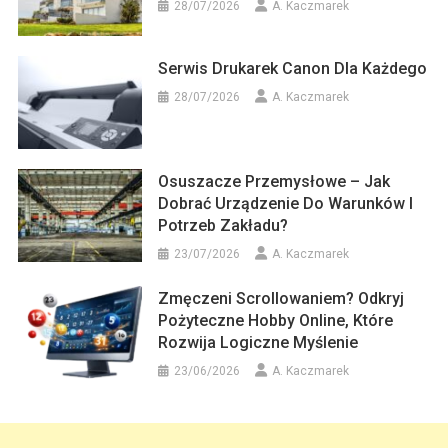
28/07/2026
A. Kaczmarek
Serwis Drukarek Canon Dla Każdego
28/07/2026
A. Kaczmarek
Osuszacze Przemysłowe – Jak
Dobrać Urządzenie Do Warunków I
Potrzeb Zakładu?
23/07/2026
A. Kaczmarek
Zmęczeni Scrollowaniem? Odkryj
Pożyteczne Hobby Online, Które
Rozwija Logiczne Myślenie
23/06/2026
A. Kaczmarek