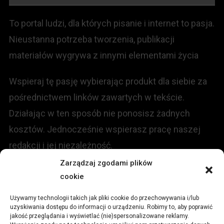
To portal ludzi, dla których pisanie i internet to pasja.
Nieustanna potrzeba tworzenia, publikacji
materiałów wygrywa z innymi elementami życia
Wspieraj tę pasję wybierając produkt dla siebie za
pośrednictwem linków zawartych w tekście.
Działając w ten sposób nie ponosisz żadnych
kosztów. Jednocześnie wspierasz pracę naszej
redakcji i jej niezależność.
Zarządzaj zgodami plików
KONTAKT
cookie
Używamy technologii takich jak pliki cookie do przechowywania i/lub
Redakcja portalu:
uzyskiwania dostępu do informacji o urządzeniu. Robimy to, aby poprawić
jakość przeglądania i wyświetlać (nie)spersonalizowane reklamy.