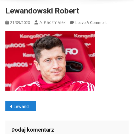
Lewandowski Robert
A. Kaczmarek
On
21/09/2020
Leave A Comment
Lewandowski
Robert
Nawigacja
Lewandowski i… Co dalej? Czy znajdziemy następcę?
wpisu
Dodaj komentarz