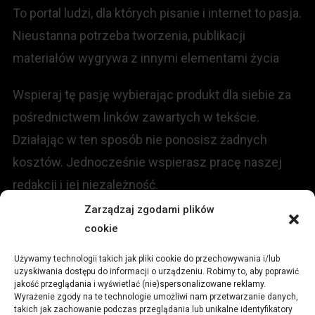
To portal ludzi, dla których pisanie i internet to pasja.
Nieustanna potrzeba tworzenia, publikacji
materiałów wygrywa z innymi elementami życia
Wspieraj tę pasję wybierając produkt dla siebie za
pośrednictwem linków zawartych w tekście.
Działając w ten sposób nie ponosisz żadnych
kosztów. Jednocześnie wspierasz pracę naszej
redakcji i jej niezależność.
Zarządzaj zgodami plików
KONTAKT
cookie
Używamy technologii takich jak pliki cookie do przechowywania i/lub
Redakcja portalu:
uzyskiwania dostępu do informacji o urządzeniu. Robimy to, aby poprawić
jakość przeglądania i wyświetlać (nie)spersonalizowane reklamy.
Wyrażenie zgody na te technologie umożliwi nam przetwarzanie danych,
ul.
Stara 13, 42-600 Tarnowskie Góry
takich jak zachowanie podczas przeglądania lub unikalne identyfikatory