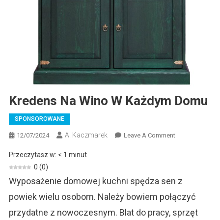
Kredens Na Wino W Każdym Domu
SPONSOROWANE
A. Kaczmarek
On
12/07/2024
Leave A Comment
Kredens
Przeczytasz w:
< 1
minut
Na
0
(
0
)
Wino
Wyposażenie domowej kuchni spędza sen z
W
Każdym
powiek wielu osobom. Należy bowiem połączyć
Domu
przydatne z nowoczesnym. Blat do pracy, sprzęt