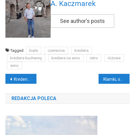
A. Kaczmarek
See author's posts
Tagged
białe
czerwone
kredens
kredens kuchenny
kredens na wino
retro
różowe
wino
Nawigacja
Kredens do kuchni odmieni design pomieszczenia
Klamki, okucia i inne detale
wpisu
REDAKCJA POLECA