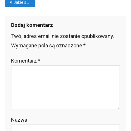
Nawigacja
Jakie sprężyny wykorzystuje się do produkcji mebli?
wpisu
Dodaj komentarz
Twój adres email nie zostanie opublikowany.
Wymagane pola są oznaczone
*
Komentarz
*
Nazwa