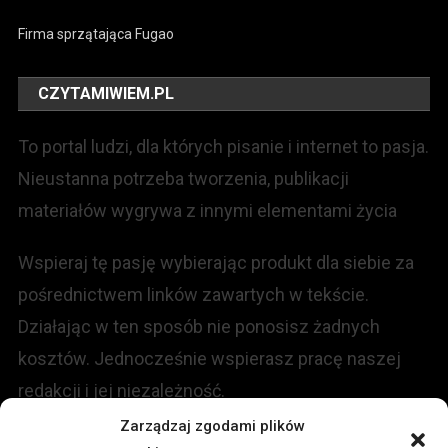
Firma sprzątająca Fugao
CZYTAMIWIEM.PL
To portal ludzi, dla których pisanie i internet to pasja.
Nieustanna potrzeba tworzenia, publikacji
materiałów wygrywa z innymi elementami życia
Wspieraj tę pasję wybierając produkt dla siebie za
pośrednictwem linków zawartych w tekście.
Działając w ten sposób nie ponosisz żadnych
kosztów. Jednocześnie wspierasz pracę naszej
redakcji i jej niezależność.
Zarządzaj zgodami plików