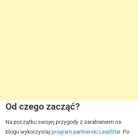
Od czego zacząć?
Na początku swojej przygody z zarabianiem na
blogu wykorzystaj
program partnerski LeadStar.
Po