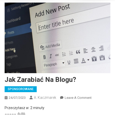
Jak Zarabiać Na Blogu?
SPONSOROWANE
A. Kaczmarek
On
24/07/2023
Leave A Comment
Jak
Przeczytasz w:
2
minuty
Zarabiać
0
(
0
)