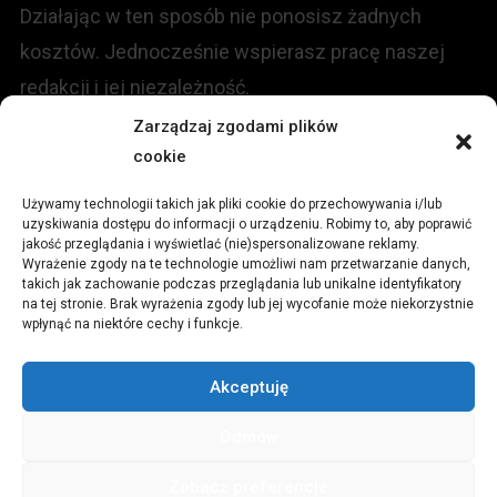
Działając w ten sposób nie ponosisz żadnych
kosztów. Jednocześnie wspierasz pracę naszej
redakcji i jej niezależność.
Zarządzaj zgodami plików
KONTAKT
cookie
Używamy technologii takich jak pliki cookie do przechowywania i/lub
Redakcja portalu:
uzyskiwania dostępu do informacji o urządzeniu. Robimy to, aby poprawić
jakość przeglądania i wyświetlać (nie)spersonalizowane reklamy.
Wyrażenie zgody na te technologie umożliwi nam przetwarzanie danych,
ul.
Stara 13, 42-600 Tarnowskie Góry
takich jak zachowanie podczas przeglądania lub unikalne identyfikatory
na tej stronie. Brak wyrażenia zgody lub jej wycofanie może niekorzystnie
wpłynąć na niektóre cechy i funkcje.
TEL:
+48 509 547 822
Akceptuję
Email:
redakcja@czytamiwiem.pl
Odmów
Reklama:
biuro@czytamiwiem.pl
Zobacz preferencje