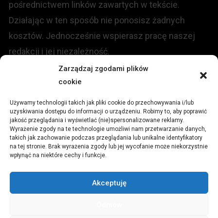
pośrednictwem linków zawartych w tekście.
Działając w ten sposób nie ponosisz żadnych
kosztów. Jednocześnie wspierasz pracę naszej
redakcji i jej niezależność.
Zarządzaj zgodami plików
KONTAKT
cookie
Używamy technologii takich jak pliki cookie do przechowywania i/lub
Redakcja portalu:
uzyskiwania dostępu do informacji o urządzeniu. Robimy to, aby poprawić
jakość przeglądania i wyświetlać (nie)spersonalizowane reklamy.
Wyrażenie zgody na te technologie umożliwi nam przetwarzanie danych,
ul.
Stara 13, 42-600 Tarnowskie Góry
takich jak zachowanie podczas przeglądania lub unikalne identyfikatory
na tej stronie. Brak wyrażenia zgody lub jej wycofanie może niekorzystnie
wpłynąć na niektóre cechy i funkcje.
TEL:
+48 509 547 822
Akceptuję
Email:
redakcja@czytamiwiem.pl
Odmów
Reklama:
biuro@czytamiwiem.pl