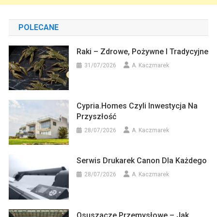
POLECANE
Raki – Zdrowe, Pożywne I Tradycyjne
31/07/2026
A. Kaczmarek
Cypria.homes Czyli Inwestycja Na
Przyszłość
28/07/2026
A. Kaczmarek
Serwis Drukarek Canon Dla Każdego
28/07/2026
A. Kaczmarek
Osuszacze Przemysłowe – Jak