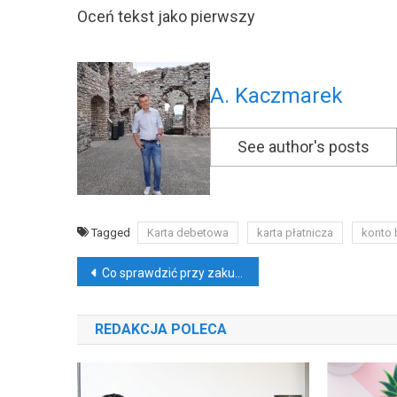
Oceń tekst jako pierwszy
A. Kaczmarek
See author's posts
Tagged
Karta debetowa
karta płatnicza
konto
Nawigacja
Co sprawdzić przy zakupie auta. Praktyczne rady
wpisu
REDAKCJA POLECA