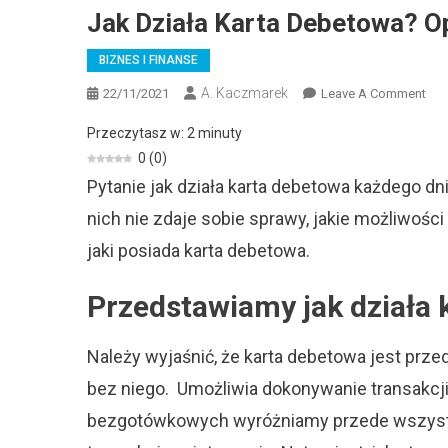
Jak Działa Karta Debetowa? O
BIZNES I FINANSE
A. Kaczmarek
On
22/11/2021
Leave A Comment
Jak
Przeczytasz w:
2
minuty
Dzi
0
(
0
)
Kar
Pytanie jak działa karta debetowa każdego d
Deb
Opi
nich nie zdaje sobie sprawy, jakie możliwości 
Fun
jaki posiada karta debetowa.
Przedstawiamy jak działa 
Należy wyjaśnić, że karta debetowa jest prz
bez niego. Umożliwia dokonywanie transakc
bezgotówkowych wyróżniamy przede wszystk