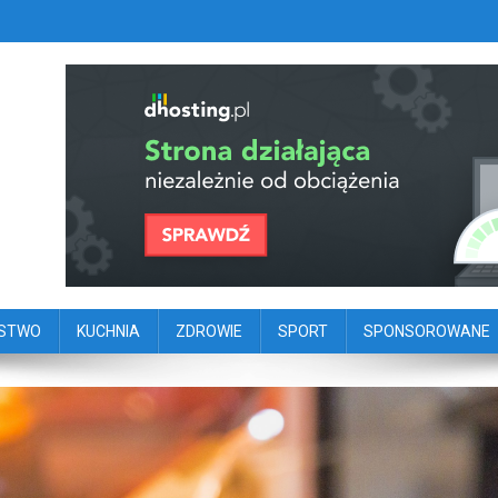
szy portal dziennikarstwa oby
ego
ŃSTWO
KUCHNIA
ZDROWIE
SPORT
SPONSOROWANE