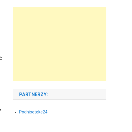
ć
PARTNERZY:
,
Podhipoteke24