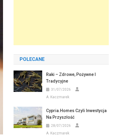
POLECANE
Raki – Zdrowe, Pożywne I
Tradycyjne
31/07/2026
A. Kaczmarek
Cypria.homes Czyli Inwestycja
Na Przyszłość
28/07/2026
A. Kaczmarek