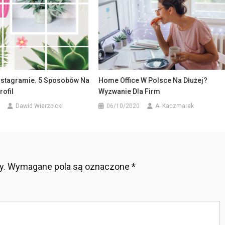
Instagramie. 5 Sposobów Na
Home Office W Polsce Na Dłużej?
rofil
Wyzwanie Dla Firm
Dawid Wierzbicki
06/10/2020
A. Kaczmarek
y.
Wymagane pola są oznaczone
*