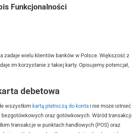
pis Funkcjonalności
ała
ta
nia zadaje wielu klientów banków w Polsce. Większość z
etowa?
s
daje im korzystanie z takiej karty. Opisujemy potencjał,
kcjonalności
karta debetowa
ede wszystkim
kartą płatniczą do konta
i nie może istnieć
ji bezgotówkowych oraz gotówkowych. Wśród transakcji
im transakcje w punktach handlowych (POS) oraz