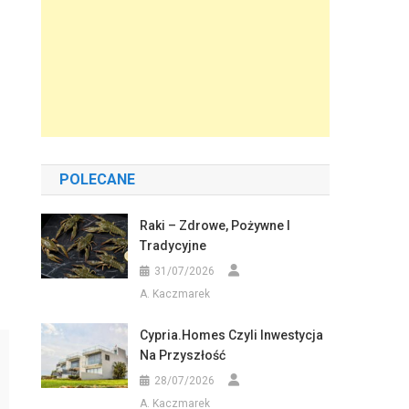
POLECANE
Raki – Zdrowe, Pożywne I
Tradycyjne
31/07/2026
A. Kaczmarek
Cypria.homes Czyli Inwestycja
Na Przyszłość
28/07/2026
A. Kaczmarek