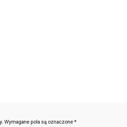
ie
iekają”
niądze
aków?
wiązania
ansowe
ierają
ś
by,
re
ą
cej
y.
Wymagane pola są oznaczone
*