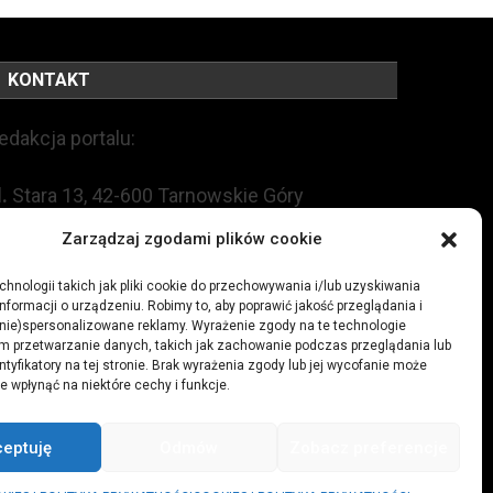
KONTAKT
edakcja portalu:
l.
Stara 13, 42-600 Tarnowskie Góry
Zarządzaj zgodami plików cookie
EL:
+48 509 547 822
hnologii takich jak pliki cookie do przechowywania i/lub uzyskiwania
nformacji o urządzeniu. Robimy to, aby poprawić jakość przeglądania i
mail:
redakcja@czytamiwiem.pl
(nie)spersonalizowane reklamy. Wyrażenie zgody na te technologie
m przetwarzanie danych, takich jak zachowanie podczas przeglądania lub
eklama:
biuro@czytamiwiem.pl
ntyfikatory na tej stronie. Brak wyrażenia zgody lub jej wycofanie może
e wpłynąć na niektóre cechy i funkcje.
ceptuję
Odmów
Zobacz preferencje