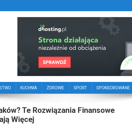
szy portal dziennikarstwa oby
ego
ŃSTWO
KUCHNIA
ZDROWIE
SPORT
SPONSOROWANE
olaków? Te Rozwiązania Finansowe
ają Więcej