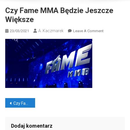
Czy Fame MMA Będzie Jeszcze
Większe
A. Kaczmarek
On
23/03/2021
Leave A Comment
Czy
Fame
MMA
Będzie
Jeszcze
Większe
Nawigacja
Czy Fame MMA będzie jeszcze większe?
wpisu
Dodaj komentarz