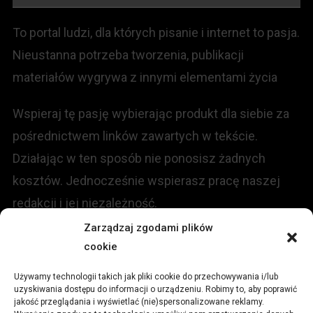
To portal ludzi, dla których pisanie i internet to pasja.
Nieustanna potrzeba tworzenia, publikacji
materiałów wygrywa z innymi elementami życia
Wspieraj tę pasję wybierając produkt dla siebie za
pośrednictwem linków zawartych w tekście.
Działając w ten sposób nie ponosisz żadnych
kosztów. Jednocześnie wspierasz pracę naszej
redakcji i jej niezależność.
Zarządzaj zgodami plików
KONTAKT
cookie
Używamy technologii takich jak pliki cookie do przechowywania i/lub
Redakcja portalu:
uzyskiwania dostępu do informacji o urządzeniu. Robimy to, aby poprawić
jakość przeglądania i wyświetlać (nie)spersonalizowane reklamy.