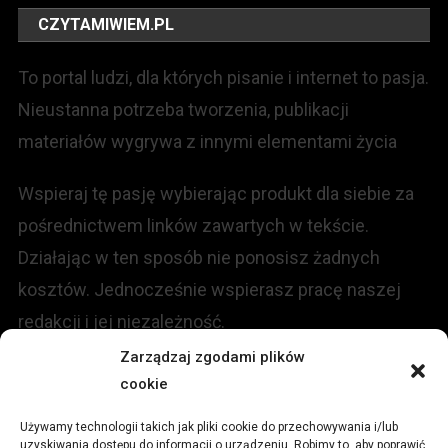
CZYTAMIWIEM.PL
To portal ludzi, dla których pisanie i internet to pasja.
Nieustanna potrzeba tworzenia, publikacji
materiałów wygrywa z innymi elementami życia
Wspieraj tę pasję wybierając produkt dla siebie za
pośrednictwem linków zawartych w tekście.
Działając w ten sposób nie ponosisz żadnych
kosztów. Jednocześnie wspierasz pracę naszej
redakcji i jej niezależność.
Zarządzaj zgodami plików
KONTAKT
cookie
Używamy technologii takich jak pliki cookie do przechowywania i/lub
Redakcja portalu:
uzyskiwania dostępu do informacji o urządzeniu. Robimy to, aby poprawić