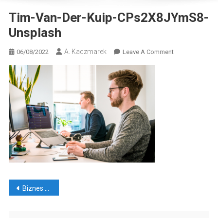
Tim-Van-Der-Kuip-CPs2X8JYmS8-
Unsplash
A. Kaczmarek
On
06/08/2022
Leave A Comment
Tim-
Van-
Der-
Kuip-
CPs2X8JYmS8-
Unsplash
Nawigacja
Biznes w internecie. Od czego zacząć?
wpisu