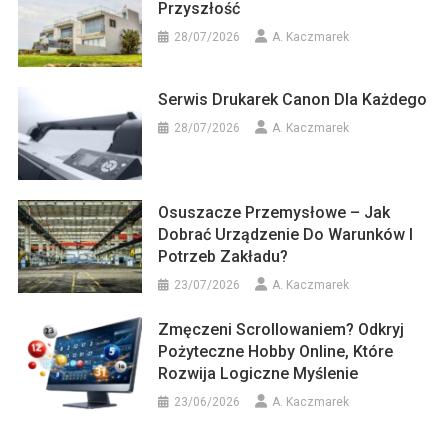
Przyszłość
28/07/2026
A. Kaczmarek
Serwis Drukarek Canon Dla Każdego
28/07/2026
A. Kaczmarek
Osuszacze Przemysłowe – Jak
Dobrać Urządzenie Do Warunków I
Potrzeb Zakładu?
23/07/2026
A. Kaczmarek
Zmęczeni Scrollowaniem? Odkryj
Pożyteczne Hobby Online, Które
Rozwija Logiczne Myślenie
23/06/2026
A. Kaczmarek