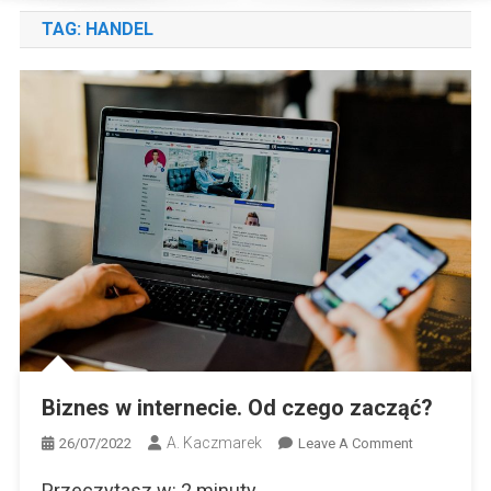
TAG:
HANDEL
Biznes w internecie. Od czego zacząć?
A. Kaczmarek
On
26/07/2022
Leave A Comment
Biznes
Przeczytasz w:
2
minuty