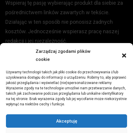
Wspieraj tę pasję wybierając produkt dla siebie za
pośrednictwem linków zawartych w tekście.
Działając w ten sposób nie ponosisz żadnych
kosztów. Jednocześnie wspierasz pracę naszej
redakcji i jej niezależność.
Zarządzaj zgodami plików
KONTAKT
cookie
Używamy technologii takich jak pliki cookie do przechowywania i/lub
Redakcja portalu:
uzyskiwania dostępu do informacji o urządzeniu. Robimy to, aby poprawić
jakość przeglądania i wyświetlać (nie)spersonalizowane reklamy.
Wyrażenie zgody na te technologie umożliwi nam przetwarzanie danych,
ul.
Stara 13, 42-600 Tarnowskie Góry
takich jak zachowanie podczas przeglądania lub unikalne identyfikatory
na tej stronie. Brak wyrażenia zgody lub jej wycofanie może niekorzystnie
wpłynąć na niektóre cechy i funkcje.
TEL:
+48 509 547 822
Akceptuję
Email:
redakcja@czytamiwiem.pl