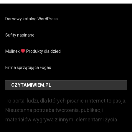
Darnowy katalog WordPress
Sufity napinane
Mulinek
Produkty dla dzieci
Firma sprzątająca Fugao
CZYTAMIWIEM.PL
To portal ludzi, dla których pisanie i internet to pasja.
Nieustanna potrzeba tworzenia, publikacji
materiałów wygrywa z innymi elementami życia