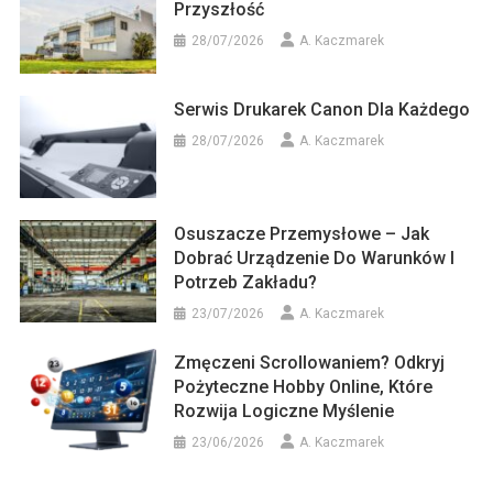
Przyszłość
28/07/2026
A. Kaczmarek
Serwis Drukarek Canon Dla Każdego
28/07/2026
A. Kaczmarek
Osuszacze Przemysłowe – Jak
Dobrać Urządzenie Do Warunków I
Potrzeb Zakładu?
23/07/2026
A. Kaczmarek
Zmęczeni Scrollowaniem? Odkryj
Pożyteczne Hobby Online, Które
Rozwija Logiczne Myślenie
23/06/2026
A. Kaczmarek