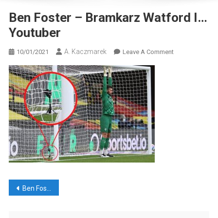
Ben Foster – Bramkarz Watford I…
Youtuber
A. Kaczmarek
On
10/01/2021
Leave A Comment
Ben
Foster
–
Bramkarz
Watford
I…
Youtuber
Nawigacja
Ben Foster – bramkarz Watford i… Youtuber?
wpisu