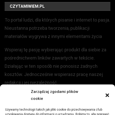
CZYTAMIWIEM.PL
To portal ludzi, dla których pisanie i internet to pasja.
Nieustanna potrzeba tworzenia, publikacji
materiałów wygrywa z innymi elementami życia
Wspieraj tę pasję wybierając produkt dla siebie za
pośrednictwem linków zawartych w tekście.
Działając w ten sposób nie ponosisz żadnych
kosztów. Jednocześnie wspierasz pracę naszej
redakcji i jej niezależność.
Zarządzaj zgodami plików
KONTAKT
cookie
Używamy technologii takich jak pliki cookie do przechowywania i/lub
Redakcja portalu:
uzyskiwania dostępu do informacji o urządzeniu. Robimy to, aby poprawić