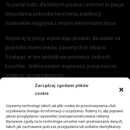
To portal ludzi, dla których pisanie i internet to pasja.
Nieustanna potrzeba tworzenia, publikacji
materiałów wygrywa z innymi elementami życia
Wspieraj tę pasję wybierając produkt dla siebie za
pośrednictwem linków zawartych w tekście.
Działając w ten sposób nie ponosisz żadnych
kosztów. Jednocześnie wspierasz pracę naszej
redakcji i jej niezależność.
Zarządzaj zgodami plików
KONTAKT
cookie
Używamy technologii takich jak pliki cookie do przechowywania i/lub
Redakcja portalu:
uzyskiwania dostępu do informacji o urządzeniu. Robimy to, aby poprawić
jakość przeglądania i wyświetlać (nie)spersonalizowane reklamy.
Wyrażenie zgody na te technologie umożliwi nam przetwarzanie danych,
ul.
Stara 13, 42-600 Tarnowskie Góry
takich jak zachowanie podczas przeglądania lub unikalne identyfikatory