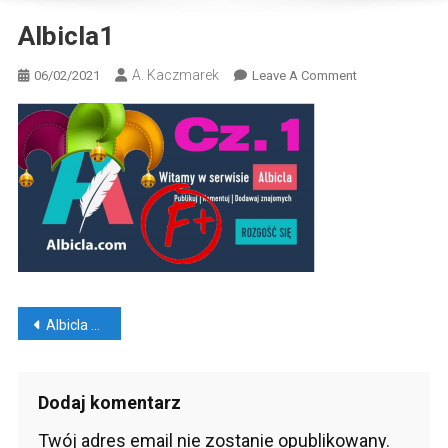
Albicla1
A. Kaczmarek
On
06/02/2021
Leave A Comment
Albicla1
Nawigacja
Albicla – pierwsze wrażenia z polskiego Facebooka
wpisu
Dodaj komentarz
Twój adres email nie zostanie opublikowany.