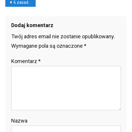
Nawigacja
6 zasad zdrowego żywienia.[INFOGRAFIKA]
wpisu
Dodaj komentarz
Twój adres email nie zostanie opublikowany.
Wymagane pola są oznaczone
*
Komentarz
*
Nazwa