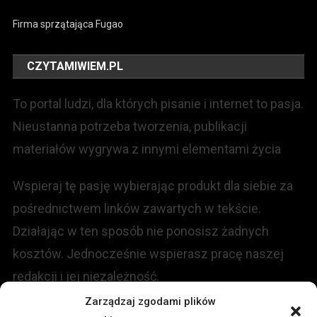
Firma sprzątająca Fugao
CZYTAMIWIEM.PL
To portal ludzi, dla których pisanie i internet to pasja.
Nieustanna potrzeba tworzenia, publikacji
materiałów wygrywa z innymi elementami życia
Wspieraj tę pasję wybierając produkt dla siebie za
pośrednictwem linków zawartych w tekście.
Działając w ten sposób nie ponosisz żadnych
kosztów. Jednocześnie wspierasz pracę naszej
redakcji i jej niezależność.
Zarządzaj zgodami plików