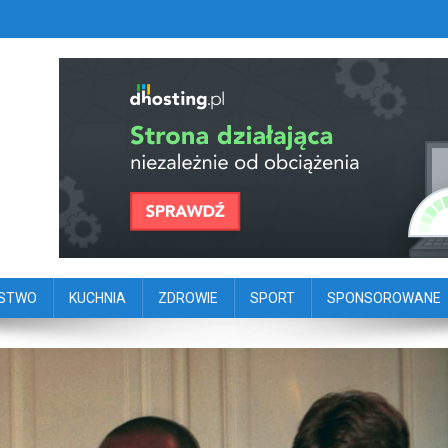
szy portal dziennikarstwa oby
ego
ŃSTWO
KUCHNIA
ZDROWIE
SPORT
SPONSOROWANE