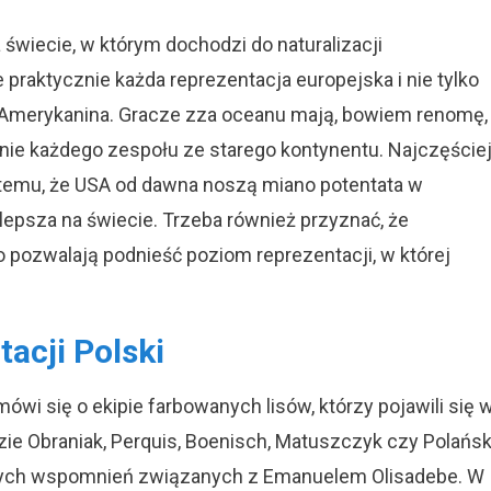
wiecie, w którym dochodzi do naturalizacji
raktycznie każda reprezentacja europejska i nie tylko
 Amerykanina. Gracze zza oceanu mają, bowiem renomę,
znie każdego zespołu ze starego kontynentu. Najczęście
 temu, że USA od dawna noszą miano potentata w
lepsza na świecie. Trzeba również przyznać, że
 pozwalają podnieść poziom reprezentacji, w której
acji Polski
i się o ekipie farbowanych lisów, którzy pojawili się 
adzie Obraniak, Perquis, Boenisch, Matuszczyk czy Polańsk
obrych wspomnień związanych z Emanuelem Olisadebe. W