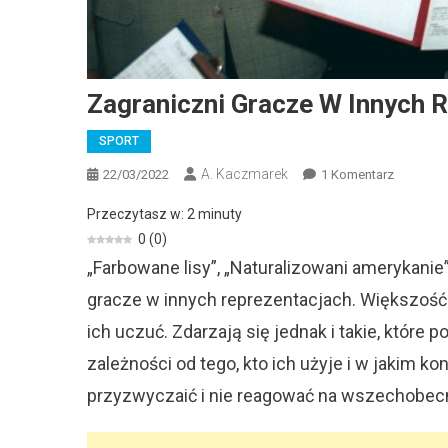
Zagraniczni Gracze W Innych 
SPORT
A. Kaczmarek
Do
22/03/2022
1 Komentarz
Zagranic
Przeczytasz w:
2
minuty
Gracze
0
(
0
)
W
„Farbowane lisy”, „Naturalizowani amerykanie” 
Innych
Reprezen
gracze w innych reprezentacjach. Większość z 
ich uczuć. Zdarzają się jednak i takie, któr
zależności od tego, kto ich użyje i w jakim k
przyzwyczaić i nie reagować na wszechobecny