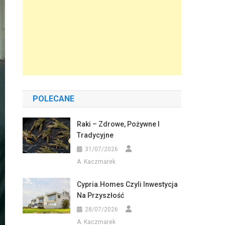
POLECANE
Raki – Zdrowe, Pożywne I
Tradycyjne
31/07/2026
A. Kaczmarek
Cypria.homes Czyli Inwestycja
Na Przyszłość
28/07/2026
A. Kaczmarek