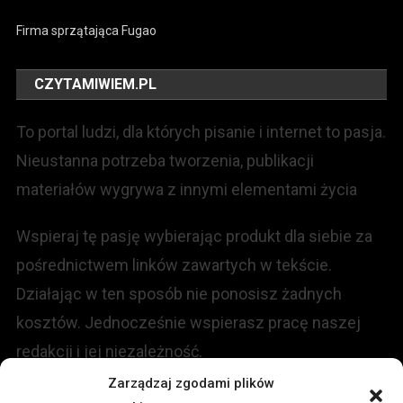
Firma sprzątająca Fugao
CZYTAMIWIEM.PL
To portal ludzi, dla których pisanie i internet to pasja.
Nieustanna potrzeba tworzenia, publikacji
materiałów wygrywa z innymi elementami życia
Wspieraj tę pasję wybierając produkt dla siebie za
pośrednictwem linków zawartych w tekście.
Działając w ten sposób nie ponosisz żadnych
kosztów. Jednocześnie wspierasz pracę naszej
redakcji i jej niezależność.
Zarządzaj zgodami plików