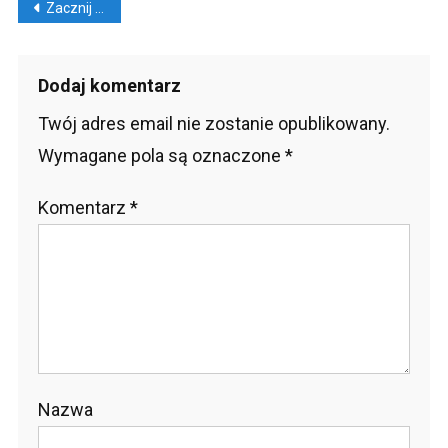
Nawigacja
Zacznij myśleć jak mnich. Prosty przepis na lepsze życie od Jay’a Shetty`ego.
wpisu
Dodaj komentarz
Twój adres email nie zostanie opublikowany.
Wymagane pola są oznaczone
*
Komentarz
*
Nazwa