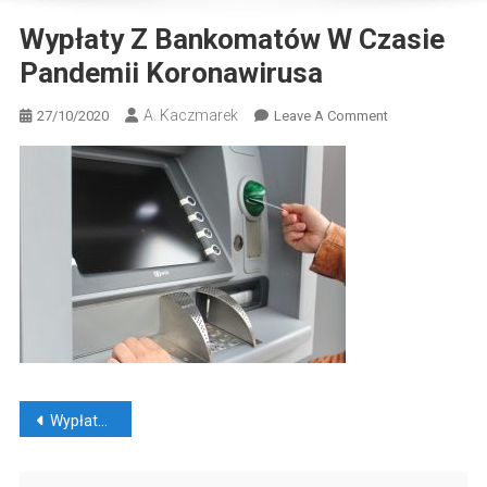
Wypłaty Z Bankomatów W Czasie
Pandemii Koronawirusa
A. Kaczmarek
On
27/10/2020
Leave A Comment
Wypłaty
Z
Bankomatów
W
Czasie
Pandemii
Koronawirusa
Nawigacja
Wypłaty z bankomatów w czasie pandemii koronawirusa
wpisu