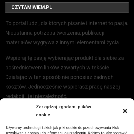
CZYTAMIWIEM.PL
To portal ludzi, dla których pisanie i internet to pasja.
Nieustanna potrzeba tworzenia, publikacji
materiałów wygrywa z innymi elementami życia
Wspieraj tę pasję wybierając produkt dla siebie za
pośrednictwem linków zawartych w tekście.
Działając w ten sposób nie ponosisz żadnych
kosztów. Jednocześnie wspierasz pracę naszej
redakcji i jej niezależność.
Zarządzaj zgodami plików
KONTAKT
cookie
Używamy technologii takich jak pliki cookie do przechowywania i/lub
Redakcja portalu:
uzyskiwania dostępu do informacji o urządzeniu. Robimy to, aby poprawić