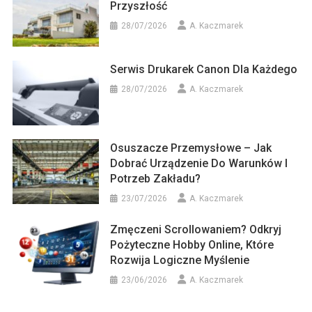
Przyszłość
28/07/2026
A. Kaczmarek
Serwis Drukarek Canon Dla Każdego
28/07/2026
A. Kaczmarek
Osuszacze Przemysłowe – Jak
Dobrać Urządzenie Do Warunków I
Potrzeb Zakładu?
23/07/2026
A. Kaczmarek
Zmęczeni Scrollowaniem? Odkryj
Pożyteczne Hobby Online, Które
Rozwija Logiczne Myślenie
23/06/2026
A. Kaczmarek