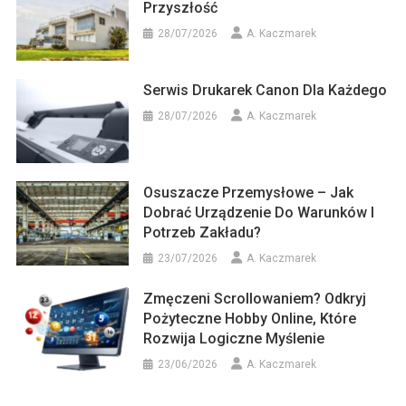
Przyszłość
28/07/2026
A. Kaczmarek
Serwis Drukarek Canon Dla Każdego
28/07/2026
A. Kaczmarek
Osuszacze Przemysłowe – Jak
Dobrać Urządzenie Do Warunków I
Potrzeb Zakładu?
23/07/2026
A. Kaczmarek
Zmęczeni Scrollowaniem? Odkryj
Pożyteczne Hobby Online, Które
Rozwija Logiczne Myślenie
23/06/2026
A. Kaczmarek