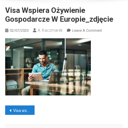
Visa Wspiera Ożywienie
Gospodarcze W Europie_zdjęcie
A. Kaczmarek
On
02/07/2020
Leave A Comment
Visa
Wspiera
Ożywienie
Gospodarcze
W
Europie_zdjęcie
Nawigacja
Visa wspiera ożywienie gospodarcze w Europie
wpisu