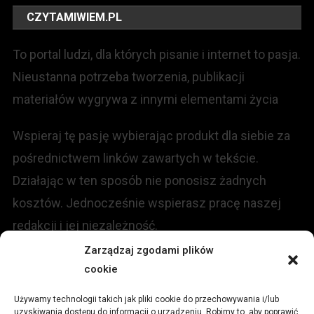
CZYTAMIWIEM.PL
To portal ludzi, dla których pisanie i internet to pasja.
Nieustanna potrzeba tworzenia, publikacji
materiałów wygrywa z innymi elementami życia
Wspieraj tę pasję wybierając produkt dla siebie za
pośrednictwem linków zawartych w tekście.
Działając w ten sposób nie ponosisz żadnych
kosztów. Jednocześnie wspierasz pracę naszej
redakcji i jej niezależność.
Zarządzaj zgodami plików
KONTAKT
cookie
Używamy technologii takich jak pliki cookie do przechowywania i/lub
Redakcja portalu:
uzyskiwania dostępu do informacji o urządzeniu. Robimy to, aby poprawić