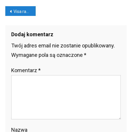
Nawigacja
Visa radzi jak bezpiecznie kupować w internecie [INFOGRAFIKA]
wpisu
Dodaj komentarz
Twój adres email nie zostanie opublikowany.
Wymagane pola są oznaczone
*
Komentarz
*
Nazwa