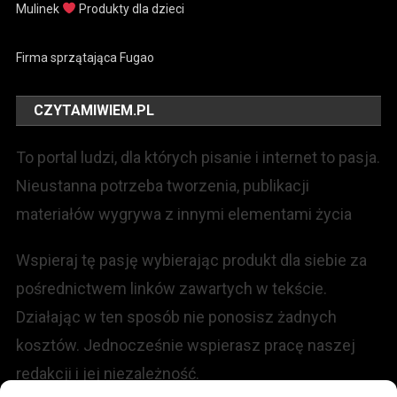
Mulinek
Produkty dla dzieci
Firma sprzątająca Fugao
CZYTAMIWIEM.PL
To portal ludzi, dla których pisanie i internet to pasja.
Nieustanna potrzeba tworzenia, publikacji
materiałów wygrywa z innymi elementami życia
Wspieraj tę pasję wybierając produkt dla siebie za
pośrednictwem linków zawartych w tekście.
Działając w ten sposób nie ponosisz żadnych
kosztów. Jednocześnie wspierasz pracę naszej
redakcji i jej niezależność.