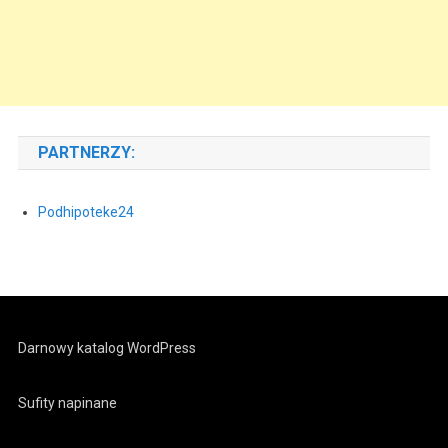
PARTNERZY:
Podhipoteke24
Darnowy katalog WordPress
Sufity napinane