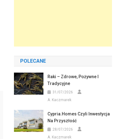
POLECANE
Raki – Zdrowe, Pożywne I
Tradycyjne
31/07/2026
A. Kaczmarek
Cypria.homes Czyli Inwestycja
Na Przyszłość
28/07/2026
A. Kaczmarek