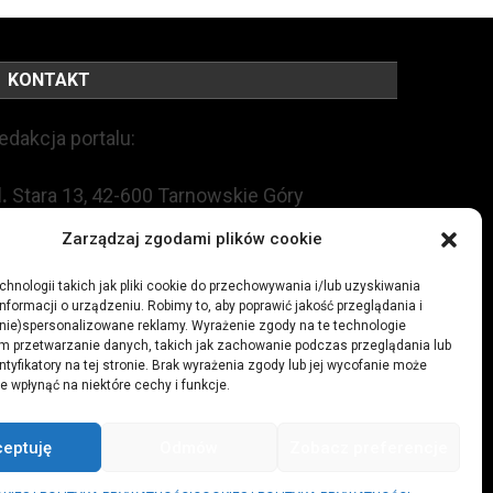
KONTAKT
edakcja portalu:
l.
Stara 13, 42-600 Tarnowskie Góry
Zarządzaj zgodami plików cookie
EL:
+48 509 547 822
hnologii takich jak pliki cookie do przechowywania i/lub uzyskiwania
nformacji o urządzeniu. Robimy to, aby poprawić jakość przeglądania i
mail:
redakcja@czytamiwiem.pl
(nie)spersonalizowane reklamy. Wyrażenie zgody na te technologie
m przetwarzanie danych, takich jak zachowanie podczas przeglądania lub
eklama:
biuro@czytamiwiem.pl
ntyfikatory na tej stronie. Brak wyrażenia zgody lub jej wycofanie może
e wpłynąć na niektóre cechy i funkcje.
ceptuję
Odmów
Zobacz preferencje