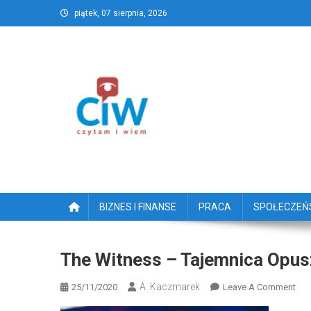
Skip
piątek, 07 sierpnia, 2026
to
content
CzytamiWiem.pl – Najlep
Najlepszy portal dziennikarstwa obywatelski
BIZNES I FINANSE
PRACA
SPOŁECZE
The Witness – Tajemnica Opu
A. Kaczmarek
On
25/11/2020
Leave A Comment
The