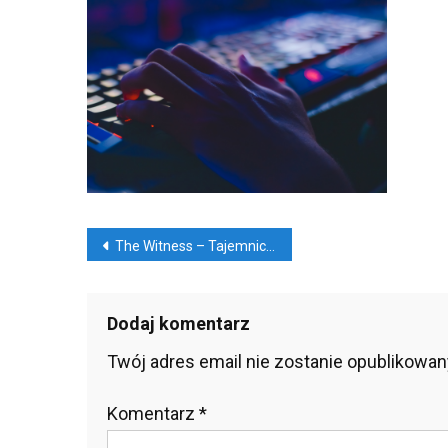
Wit
–
Taj
Opu
Wy
Nawigacja
The Witness – Tajemnica Opuszczonej wyspy
wpisu
Dodaj komentarz
Twój adres email nie zostanie opublikowan
Komentarz
*