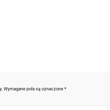
ness
emnica
szczonej
spy
y.
Wymagane pola są oznaczone
*