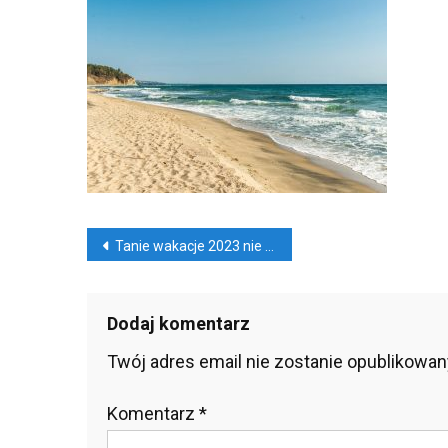
Wak
202
Nie
Tyl
Las
Min
Nawigacja
Tanie wakacje 2023 nie tylko last minute
wpisu
Dodaj komentarz
Twój adres email nie zostanie opublikowan
Komentarz
*