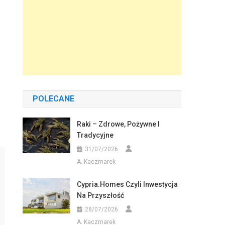
POLECANE
Raki – Zdrowe, Pożywne I
Tradycyjne
31/07/2026
A. Kaczmarek
Cypria.homes Czyli Inwestycja
Na Przyszłość
28/07/2026
A. Kaczmarek