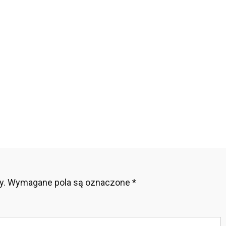
acje
3
ko
t
ute
y.
Wymagane pola są oznaczone
*