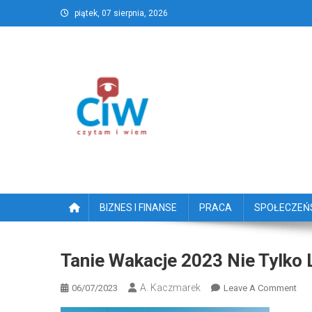
Skip
piątek, 07 sierpnia, 2026
to
content
CzytamiWiem.pl – Najlep
Najlepszy portal dziennikarstwa obywatelski
BIZNES I FINANSE
PRACA
SPOŁECZE
Tanie Wakacje 2023 Nie Tylko 
A. Kaczmarek
On
06/07/2023
Leave A Comment
Tan