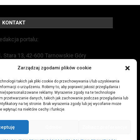
KONTAKT
edakcja portalu:
l.
Stara 13, 42-600 Tarnowskie Góry
Zarządzaj zgodami plików cookie
EL:
+48 509 547 822
hnologii takich jak pliki cookie do przechowywania i/lub uzyskiwania
nformacji o urządzeniu. Robimy to, aby poprawić jakość przeglądania i
mail:
redakcja@czytamiwiem.pl
(nie)spersonalizowane reklamy. Wyrażenie zgody na te technologie
m przetwarzanie danych, takich jak zachowanie podczas przeglądania lub
eklama:
biuro@czytamiwiem.pl
ntyfikatory na tej stronie. Brak wyrażenia zgody lub jej wycofanie może
e wpłynąć na niektóre cechy i funkcje.
ceptuję
Odmów
Zobacz preferencje