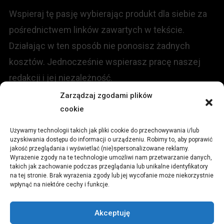
Wspieraj tę pasję wybierając produkt dla siebie za
pośrednictwem linków zawartych w tekście.
Działając w ten sposób nie ponosisz żadnych
kosztów. Jednocześnie wspierasz pracę naszej
redakcji i jej niezależność.
Zarządzaj zgodami plików
cookie
KONTAKT
Używamy technologii takich jak pliki cookie do przechowywania i/lub
Redakcja portalu:
uzyskiwania dostępu do informacji o urządzeniu. Robimy to, aby poprawić
jakość przeglądania i wyświetlać (nie)spersonalizowane reklamy.
Wyrażenie zgody na te technologie umożliwi nam przetwarzanie danych,
ul.
Stara 13, 42-600 Tarnowskie Góry
takich jak zachowanie podczas przeglądania lub unikalne identyfikatory
na tej stronie. Brak wyrażenia zgody lub jej wycofanie może niekorzystnie
wpłynąć na niektóre cechy i funkcje.
TEL:
+48 509 547 822
Akceptuję
Email:
redakcja@czytamiwiem.pl