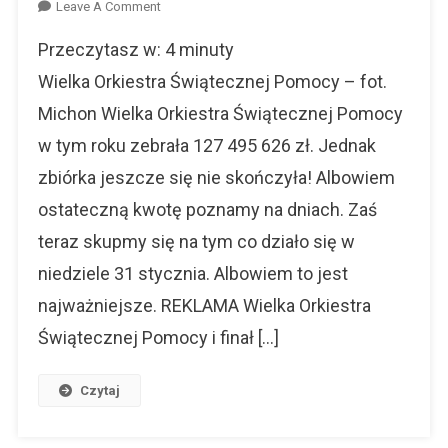
On
Leave A Comment
Wielka
Przeczytasz w:
4
minuty
Orkiestra
Świątecznej
Wielka Orkiestra Świątecznej Pomocy – fot.
Pomocy
Michon Wielka Orkiestra Świątecznej Pomocy
–
w tym roku zebrała 127 495 626 zł. Jednak
Podsumowanie
zbiórka jeszcze się nie skończyła! Albowiem
ostateczną kwotę poznamy na dniach. Zaś
teraz skupmy się na tym co działo się w
niedziele 31 stycznia. Albowiem to jest
najważniejsze. REKLAMA Wielka Orkiestra
Świątecznej Pomocy i finał […]
Czytaj