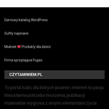
Darnowy katalog WordPress
Sufity napinane
Mulinek
Produkty dla dzieci
Firma sprzątająca Fugao
CZYTAMIWIEM.PL
To portal ludzi, dla których pisanie i internet to pasja.
Nieustanna potrzeba tworzenia, publikacji
materiałów wygrywa z innymi elementami życia