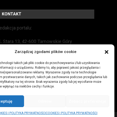
KONTAKT
edakcja portalu:
l.
Stara 13, 42-600 Tarnowskie Góry
Zarządzaj zgodami plików cookie
EL:
+48 509 547 822
hnologii takich jak pliki cookie do przechowywania i/lub uzyskiwania
mail:
redakcja@czytamiwiem.pl
nformacji o urządzeniu. Robimy to, aby poprawić jakość przeglądania i
(nie)spersonalizowane reklamy. Wyrażenie zgody na te technologie
m przetwarzanie danych, takich jak zachowanie podczas przeglądania lub
eklama:
biuro@czytamiwiem.pl
ntyfikatory na tej stronie. Brak wyrażenia zgody lub jej wycofanie może
e wpłynąć na niektóre cechy i funkcje.
ceptuję
Odmów
Zobacz preferencje
KIES I POLITYKA PRYWATNOŚCI
COOKIES I POLITYKA PRYWATNOŚCI