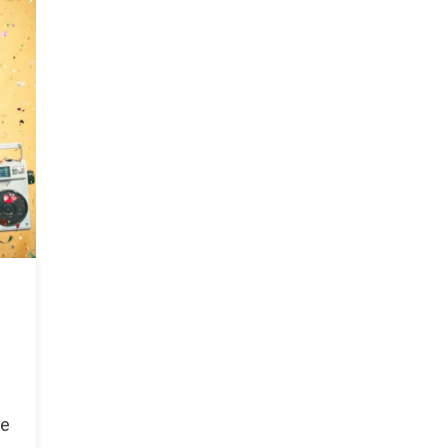
e
ie
nie