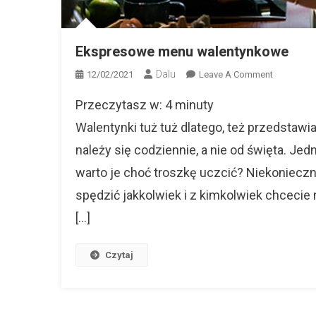
Ekspresowe menu walentynkowe
Dalu
On
12/02/2021
Leave A Comment
Ekspreso
Przeczytasz w:
4
minuty
Menu
Walentyn
Walentynki tuż tuż dlatego, też przedstaw
należy się codziennie, a nie od święta. J
warto je choć troszkę uczcić? Niekonieczn
spędzić jakkolwiek i z kimkolwiek chcecie
[…]
Czytaj