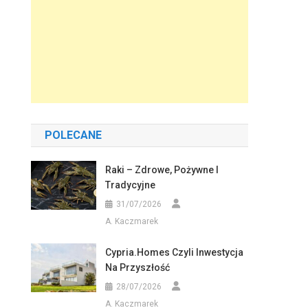
POLECANE
Raki – Zdrowe, Pożywne I
Tradycyjne
31/07/2026
A. Kaczmarek
Cypria.homes Czyli Inwestycja
Na Przyszłość
28/07/2026
A. Kaczmarek