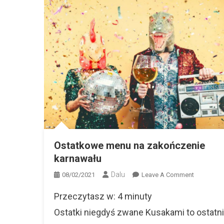
Ostatkowe menu na zakończenie
karnawału
Dalu
On
08/02/2021
Leave A Comment
Ostatkow
Przeczytasz w:
4
minuty
Menu
Na
Ostatki niegdyś zwane Kusakami to ostatn
Zakończe