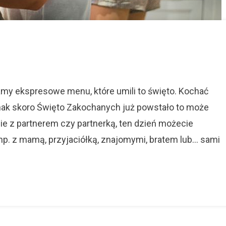
we
kowe
iamy ekspresowe menu, które umili to święto. Kochać
ednak skoro Święto Zakochanych już powstało to może
ie z partnerem czy partnerką, ten dzień możecie
 np. z mamą, przyjaciółką, znajomymi, bratem lub… sami