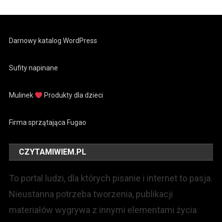
Darnowy katalog WordPress
Sufity napinane
Mulinek
Produkty dla dzieci
Firma sprzątająca Fugao
CZYTAMIWIEM.PL
To portal ludzi, dla których pisanie i internet to pasja.
Nieustanna potrzeba tworzenia, publikacji
materiałów wygrywa z innymi elementami życia