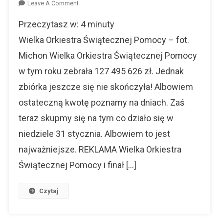
On
Leave A Comment
Wielka
Przeczytasz w:
4
minuty
Orkiestra
Świątecznej
Wielka Orkiestra Świątecznej Pomocy – fot.
Pomocy
Michon Wielka Orkiestra Świątecznej Pomocy
–
w tym roku zebrała 127 495 626 zł. Jednak
Podsumowanie
zbiórka jeszcze się nie skończyła! Albowiem
ostateczną kwotę poznamy na dniach. Zaś
teraz skupmy się na tym co działo się w
niedziele 31 stycznia. Albowiem to jest
najważniejsze. REKLAMA Wielka Orkiestra
Świątecznej Pomocy i finał […]
Czytaj