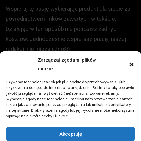
Wspieraj tę pasję wybierając produkt dla siebie za
pośrednictwem linków zawartych w tekście.
Działając w ten sposób nie ponosisz żadnych
kosztów. Jednocześnie wspierasz pracę naszej
redakcji i jej niezależność.
Zarządzaj zgodami plików
cookie
KONTAKT
Używamy technologii takich jak pliki cookie do przechowywania i/lub
Redakcja portalu:
uzyskiwania dostępu do informacji o urządzeniu. Robimy to, aby poprawić
jakość przeglądania i wyświetlać (nie)spersonalizowane reklamy.
Wyrażenie zgody na te technologie umożliwi nam przetwarzanie danych,
ul.
Stara 13, 42-600 Tarnowskie Góry
takich jak zachowanie podczas przeglądania lub unikalne identyfikatory
na tej stronie. Brak wyrażenia zgody lub jej wycofanie może niekorzystnie
wpłynąć na niektóre cechy i funkcje.
TEL:
+48 509 547 822
Akceptuję
Email:
redakcja@czytamiwiem.pl