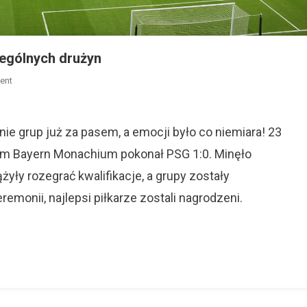
zególnych drużyn
On
ent
Liga
Mistrzów
20/21
ie grup już za pasem, a emocji było co niemiara! 23
I
órym Bayern Monachium pokonał PSG 1:0. Minęło
Szanse
żyły rozegrać kwalifikacje, a grupy zostały
Poszczególnych
Drużyn
remonii, najlepsi piłkarze zostali nagrodzeni.