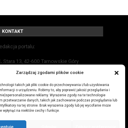
KONTAKT
edakcja portalu:
l.
Stara 13, 42-600 Tarnowskie Góry
Zarządzaj zgodami plików cookie
EL:
+48 509 547 822
hnologii takich jak pliki cookie do przechowywania i/lub uzyskiwania
mail:
redakcja@czytamiwiem.pl
nformacji o urządzeniu. Robimy to, aby poprawić jakość przeglądania i
(nie)spersonalizowane reklamy. Wyrażenie zgody na te technologie
m przetwarzanie danych, takich jak zachowanie podczas przeglądania lub
eklama:
biuro@czytamiwiem.pl
ntyfikatory na tej stronie. Brak wyrażenia zgody lub jej wycofanie może
e wpłynąć na niektóre cechy i funkcje.
ceptuję
Odmów
Zobacz preferencje