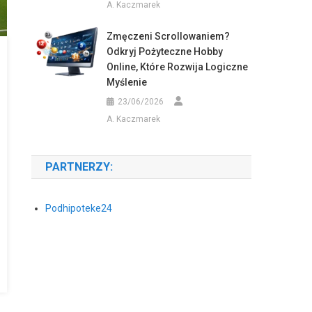
A. Kaczmarek
Zmęczeni Scrollowaniem?
Odkryj Pożyteczne Hobby
Online, Które Rozwija Logiczne
Myślenie
23/06/2026
A. Kaczmarek
PARTNERZY:
Podhipoteke24