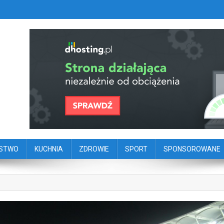
szy portal dziennikarstwa oby
ego
ŃSTWO
KUCHNIA
ZDROWIE
SPORT
SPONSOROWANE