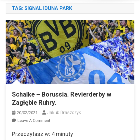
TAG:
SIGNAL IDUNA PARK
Schalke – Borussia. Revierderby w
Zagłębie Ruhry.
Jakub Draszczyk
20/02/2021
On
Leave A Comment
Schalke
Przeczytasz w:
4
minuty
–