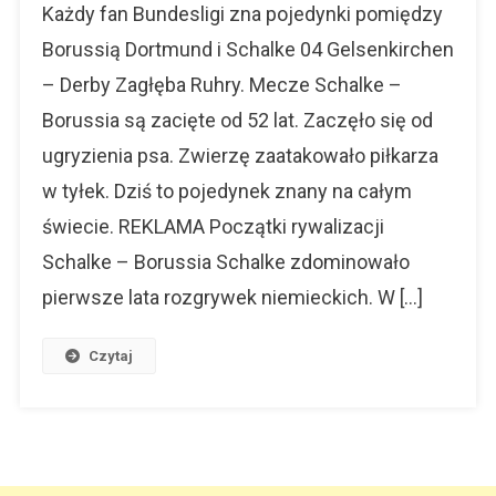
Borussia.
Każdy fan Bundesligi zna pojedynki pomiędzy
Revierderby
Borussią Dortmund i Schalke 04 Gelsenkirchen
W
– Derby Zagłęba Ruhry. Mecze Schalke –
Zagłębie
Ruhry.
Borussia są zacięte od 52 lat. Zaczęło się od
ugryzienia psa. Zwierzę zaatakowało piłkarza
w tyłek. Dziś to pojedynek znany na całym
świecie. REKLAMA Początki rywalizacji
Schalke – Borussia Schalke zdominowało
pierwsze lata rozgrywek niemieckich. W […]
Czytaj