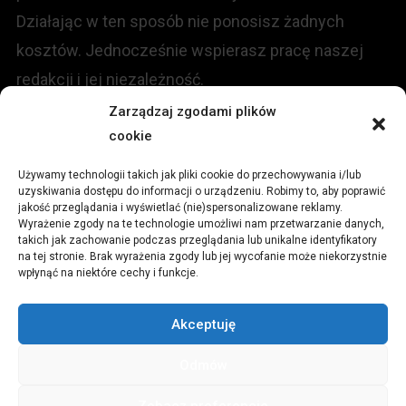
Działając w ten sposób nie ponosisz żadnych
kosztów. Jednocześnie wspierasz pracę naszej
redakcji i jej niezależność.
Zarządzaj zgodami plików
KONTAKT
cookie
Używamy technologii takich jak pliki cookie do przechowywania i/lub
Redakcja portalu:
uzyskiwania dostępu do informacji o urządzeniu. Robimy to, aby poprawić
jakość przeglądania i wyświetlać (nie)spersonalizowane reklamy.
Wyrażenie zgody na te technologie umożliwi nam przetwarzanie danych,
ul.
Stara 13, 42-600 Tarnowskie Góry
takich jak zachowanie podczas przeglądania lub unikalne identyfikatory
na tej stronie. Brak wyrażenia zgody lub jej wycofanie może niekorzystnie
wpłynąć na niektóre cechy i funkcje.
TEL:
+48 509 547 822
Akceptuję
Email:
redakcja@czytamiwiem.pl
Odmów
Reklama:
biuro@czytamiwiem.pl
Zobacz preferencje