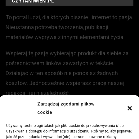
CZYTAMIWIEM.PL
To portal ludzi, dla których pisanie i internet to pasja.
Nieustanna potrzeba tworzenia, publikacji
materiałów wygrywa z innymi elementami życia
Wspieraj tę pasję wybierając produkt dla siebie za
pośrednictwem linków zawartych w tekście.
Działając w ten sposób nie ponosisz żadnych
kosztów. Jednocześnie wspierasz pracę naszej
redakcji i jej niezależność.
Zarządzaj zgodami plików
cookie
KONTAKT
Używamy technologii takich jak pliki cookie do przechowywania i/lub
Redakcja portalu:
uzyskiwania dostępu do informacji o urządzeniu. Robimy to, aby poprawić
jakość przeglądania i wyświetlać (nie)spersonalizowane reklamy.