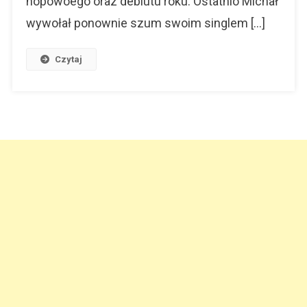
hopowoego oraz debiutu roku. Ostatnio Michał
wywołał ponownie szum swoim singlem […]
Czytaj