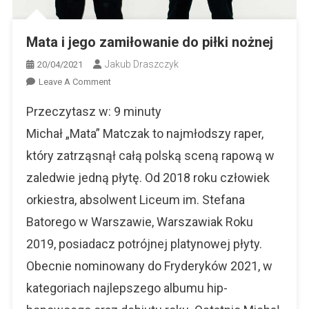
Mata i jego zamiłowanie do piłki nożnej
Jakub Draszczyk
20/04/2021
On
Leave A Comment
Mata
Przeczytasz w:
9
minuty
I
Jego
Michał „Mata” Matczak to najmłodszy raper,
Zamiłowanie
który zatrząsnął całą polską sceną rapową w
Do
zaledwie jedną płytę. Od 2018 roku człowiek
Piłki
Nożnej
orkiestra, absolwent Liceum im. Stefana
Batorego w Warszawie, Warszawiak Roku
2019, posiadacz potrójnej platynowej płyty.
Obecnie nominowany do Fryderyków 2021, w
kategoriach najlepszego albumu hip-