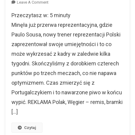
On
Leave A Comment
Sousa
Przeczytasz w:
5
minuty
Po
Debiucie
Minęła już przerwa reprezentacyjna, gdzie
–
Paulo Sousa, nowy trener reprezentacji Polski
Jest
zaprezentował swoje umiejętności i to co
Dobrze,
Czy
może wykrzesać z kadry w zaledwie kilka
Brzęczek?
tygodni. Skończyliśmy z dorobkiem czterech
punktów po trzech meczach, co nie napawa
optymizmem. Czas zmierzyć się z
Portugalczykiem i to nawarzone piwo w końcu
wypić. REKLAMA Polak, Węgier – remis, bramki
[…]
Czytaj