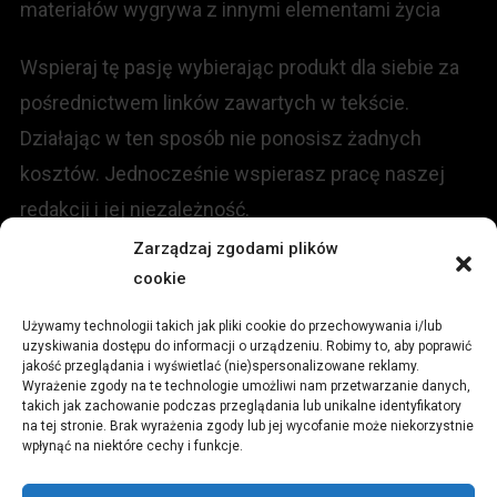
materiałów wygrywa z innymi elementami życia
Wspieraj tę pasję wybierając produkt dla siebie za
pośrednictwem linków zawartych w tekście.
Działając w ten sposób nie ponosisz żadnych
kosztów. Jednocześnie wspierasz pracę naszej
redakcji i jej niezależność.
Zarządzaj zgodami plików
KONTAKT
cookie
Używamy technologii takich jak pliki cookie do przechowywania i/lub
Redakcja portalu:
uzyskiwania dostępu do informacji o urządzeniu. Robimy to, aby poprawić
jakość przeglądania i wyświetlać (nie)spersonalizowane reklamy.
Wyrażenie zgody na te technologie umożliwi nam przetwarzanie danych,
ul.
Stara 13, 42-600 Tarnowskie Góry
takich jak zachowanie podczas przeglądania lub unikalne identyfikatory
na tej stronie. Brak wyrażenia zgody lub jej wycofanie może niekorzystnie
wpłynąć na niektóre cechy i funkcje.
TEL:
+48 509 547 822