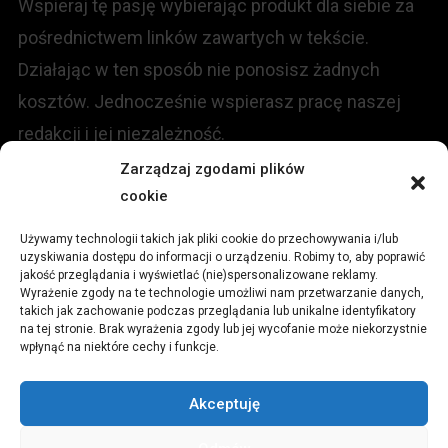
Wspieraj tę pasję wybierając produkt dla siebie za
pośrednictwem linków zawartych w tekście.
Działając w ten sposób nie ponosisz żadnych
kosztów. Jednocześnie wspierasz pracę naszej
redakcji i jej niezależność.
Zarządzaj zgodami plików
cookie
KONTAKT
Używamy technologii takich jak pliki cookie do przechowywania i/lub
Redakcja portalu:
uzyskiwania dostępu do informacji o urządzeniu. Robimy to, aby poprawić
jakość przeglądania i wyświetlać (nie)spersonalizowane reklamy.
Wyrażenie zgody na te technologie umożliwi nam przetwarzanie danych,
ul.
Stara 13, 42-600 Tarnowskie Góry
takich jak zachowanie podczas przeglądania lub unikalne identyfikatory
na tej stronie. Brak wyrażenia zgody lub jej wycofanie może niekorzystnie
wpłynąć na niektóre cechy i funkcje.
TEL:
+48 509 547 822
Akceptuję
Email:
redakcja@czytamiwiem.pl