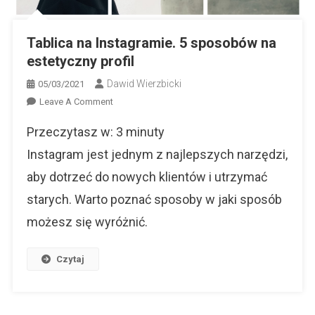
Tablica na Instagramie. 5 sposobów na
estetyczny profil
Dawid Wierzbicki
05/03/2021
On
Leave A Comment
Tablica
Przeczytasz w:
3
minuty
Na
Instagramie.
Instagram jest jednym z najlepszych narzędzi,
5
aby dotrzeć do nowych klientów i utrzymać
Sposobów
starych. Warto poznać sposoby w jaki sposób
Na
Estetyczny
możesz się wyróżnić.
Profil
Czytaj