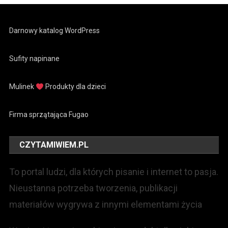
Darnowy katalog WordPress
Sufity napinane
Mulinek
Produkty dla dzieci
Firma sprzątająca Fugao
CZYTAMIWIEM.PL
To portal ludzi, dla których pisanie i internet to pasja.
Nieustanna potrzeba tworzenia, publikacji
materiałów wygrywa z innymi elementami życia