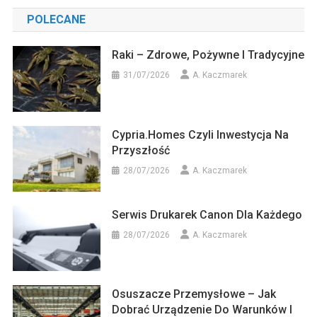
POLECANE
Raki – Zdrowe, Pożywne I Tradycyjne
31/07/2026
A. Kaczmarek
Cypria.homes Czyli Inwestycja Na
Przyszłość
28/07/2026
A. Kaczmarek
Serwis Drukarek Canon Dla Każdego
28/07/2026
A. Kaczmarek
Osuszacze Przemysłowe – Jak
Dobrać Urządzenie Do Warunków I