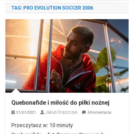
TAG:
PRO EVOLUTION SOCCER 2006
Quebonafide i miłość do piłki nożnej
Jakub Draszczyk
Do
31/01/2021
4 Komentarze
Quebonafide
Przeczytasz w:
10
minuty
I
Miłość