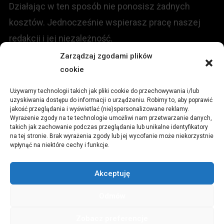
Działając w ten sposób nie ponosisz żadnych
kosztów. Jednocześnie wspierasz pracę naszej
redakcji i jej niezależność.
Zarządzaj zgodami plików
cookie
KONTAKT
Używamy technologii takich jak pliki cookie do przechowywania i/lub
Redakcja portalu:
uzyskiwania dostępu do informacji o urządzeniu. Robimy to, aby poprawić
jakość przeglądania i wyświetlać (nie)spersonalizowane reklamy.
Wyrażenie zgody na te technologie umożliwi nam przetwarzanie danych,
ul.
Stara 13, 42-600 Tarnowskie Góry
takich jak zachowanie podczas przeglądania lub unikalne identyfikatory
na tej stronie. Brak wyrażenia zgody lub jej wycofanie może niekorzystnie
wpłynąć na niektóre cechy i funkcje.
TEL:
+48 509 547 822
Akceptuję
Email:
redakcja@czytamiwiem.pl
Odmów
Reklama:
biuro@czytamiwiem.pl
Zobacz preferencje