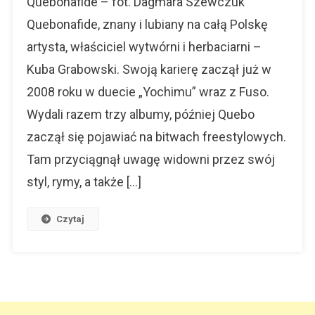
Quebonafide – fot. Dagmara Szewczuk
Do
Quebonafide, znany i lubiany na całą Polskę
Piłki
artysta, właściciel wytwórni i herbaciarni –
Nożnej
Kuba Grabowski. Swoją karierę zaczął już w
2008 roku w duecie „Yochimu” wraz z Fuso.
Wydali razem trzy albumy, później Quebo
zaczął się pojawiać na bitwach freestylowych.
Tam przyciągnął uwagę widowni przez swój
styl, rymy, a także […]
Czytaj