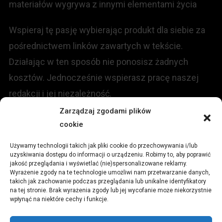
materiałów wygrywa z innymi elementami życia
Wspieraj tę pasję wybierając produkt dla siebie za
pośrednictwem linków zawartych w tekście.
Działając w ten sposób nie ponosisz żadnych
kosztów. Jednocześnie wspierasz pracę naszej
redakcji i jej niezależność.
Zarządzaj zgodami plików
KONTAKT
cookie
Używamy technologii takich jak pliki cookie do przechowywania i/lub
Redakcja portalu:
uzyskiwania dostępu do informacji o urządzeniu. Robimy to, aby poprawić
jakość przeglądania i wyświetlać (nie)spersonalizowane reklamy.
Wyrażenie zgody na te technologie umożliwi nam przetwarzanie danych,
ul.
Stara 13, 42-600 Tarnowskie Góry
takich jak zachowanie podczas przeglądania lub unikalne identyfikatory
na tej stronie. Brak wyrażenia zgody lub jej wycofanie może niekorzystnie
wpłynąć na niektóre cechy i funkcje.
TEL:
+48 509 547 822