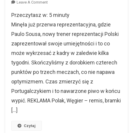
On
Leave A Comment
Sousa
Przeczytasz w:
5
minuty
Po
Debiucie
Minęła już przerwa reprezentacyjna, gdzie
–
Paulo Sousa, nowy trener reprezentacji Polski
Jest
zaprezentował swoje umiejętności i to co
Dobrze,
Czy
może wykrzesać z kadry w zaledwie kilka
Brzęczek?
tygodni. Skończyliśmy z dorobkiem czterech
punktów po trzech meczach, co nie napawa
optymizmem. Czas zmierzyć się z
Portugalczykiem i to nawarzone piwo w końcu
wypić. REKLAMA Polak, Węgier – remis, bramki
[…]
Czytaj