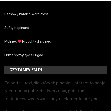
Darnowy katalog WordPress
Sufity napinane
Mulinek
Produkty dla dzieci
Firma sprzątająca Fugao
CZYTAMIWIEM.PL
To portal ludzi, dla których pisanie i internet to pasja.
Nieustanna potrzeba tworzenia, publikacji
materiałów wygrywa z innymi elementami życia