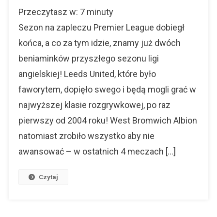
Premier
Przeczytasz w:
7
minuty
League
Dla
Sezon na zapleczu Premier League dobiegł
Klicha
końca, a co za tym idzie, znamy już dwóch
I
beniaminków przyszłego sezonu ligi
Grosickiego!
angielskiej! Leeds United, które było
faworytem, dopięło swego i będą mogli grać w
najwyższej klasie rozgrywkowej, po raz
pierwszy od 2004 roku! West Bromwich Albion
natomiast zrobiło wszystko aby nie
awansować – w ostatnich 4 meczach […]
Czytaj