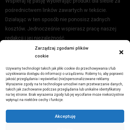
Wspieraj tę pasję wybierając produkt dla siebie za
pośrednictwem linków zawartych w tekście.
Działając w ten sposób nie ponosisz żadnych
kosztów. Jednocześnie wspierasz pracę naszej
redakcji i jej niezależność.
Zarządzaj zgodami plików
cookie
KONTAKT
Używamy technologii takich jak pliki cookie do przechowywania i/lub
Redakcja portalu:
uzyskiwania dostępu do informacji o urządzeniu. Robimy to, aby poprawić
jakość przeglądania i wyświetlać (nie)spersonalizowane reklamy.
Wyrażenie zgody na te technologie umożliwi nam przetwarzanie danych,
ul.
Stara 13, 42-600 Tarnowskie Góry
takich jak zachowanie podczas przeglądania lub unikalne identyfikatory
na tej stronie. Brak wyrażenia zgody lub jej wycofanie może niekorzystnie
wpłynąć na niektóre cechy i funkcje.
TEL:
+48 509 547 822
Akceptuję
Email:
redakcja@czytamiwiem.pl
Odmów