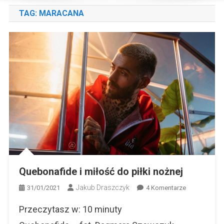
TAG:
MARACANA
Quebonafide i miłość do piłki nożnej
Jakub Draszczyk
Do
31/01/2021
4 Komentarze
Quebonafide
Przeczytasz w:
10
minuty
I
Miłość