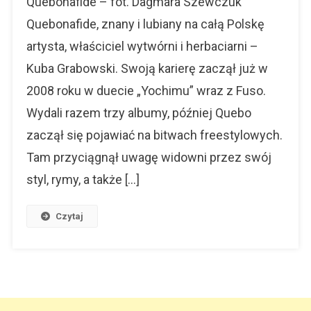
Quebonafide – fot. Dagmara Szewczuk
Do
Quebonafide, znany i lubiany na całą Polskę
Piłki
artysta, właściciel wytwórni i herbaciarni –
Nożnej
Kuba Grabowski. Swoją karierę zaczął już w
2008 roku w duecie „Yochimu” wraz z Fuso.
Wydali razem trzy albumy, później Quebo
zaczął się pojawiać na bitwach freestylowych.
Tam przyciągnął uwagę widowni przez swój
styl, rymy, a także […]
Czytaj