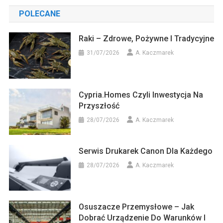
POLECANE
Raki – Zdrowe, Pożywne I Tradycyjne
31/07/2026
A. Kaczmarek
Cypria.homes Czyli Inwestycja Na
Przyszłość
28/07/2026
A. Kaczmarek
Serwis Drukarek Canon Dla Każdego
28/07/2026
A. Kaczmarek
Osuszacze Przemysłowe – Jak
Dobrać Urządzenie Do Warunków I