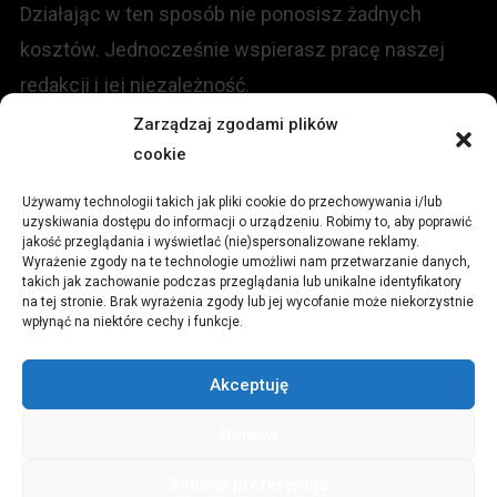
Działając w ten sposób nie ponosisz żadnych
kosztów. Jednocześnie wspierasz pracę naszej
redakcji i jej niezależność.
Zarządzaj zgodami plików
cookie
KONTAKT
Używamy technologii takich jak pliki cookie do przechowywania i/lub
Redakcja portalu:
uzyskiwania dostępu do informacji o urządzeniu. Robimy to, aby poprawić
jakość przeglądania i wyświetlać (nie)spersonalizowane reklamy.
Wyrażenie zgody na te technologie umożliwi nam przetwarzanie danych,
ul.
Stara 13, 42-600 Tarnowskie Góry
takich jak zachowanie podczas przeglądania lub unikalne identyfikatory
na tej stronie. Brak wyrażenia zgody lub jej wycofanie może niekorzystnie
wpłynąć na niektóre cechy i funkcje.
TEL:
+48 509 547 822
Akceptuję
Email:
redakcja@czytamiwiem.pl
Odmów
Reklama:
biuro@czytamiwiem.pl
Zobacz preferencje