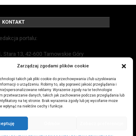
KONTAKT
edakcja portalu:
l.
Stara 13, 42-600 Tarnowskie Góry
Zarządzaj zgodami plików cookie
EL:
+48 509 547 822
hnologii takich jak pliki cookie do przechowywania i/lub uzyskiwania
nformacji o urządzeniu. Robimy to, aby poprawić jakość przeglądania i
mail:
redakcja@czytamiwiem.pl
(nie)spersonalizowane reklamy. Wyrażenie zgody na te technologie
m przetwarzanie danych, takich jak zachowanie podczas przeglądania lub
eklama:
biuro@czytamiwiem.pl
ntyfikatory na tej stronie. Brak wyrażenia zgody lub jej wycofanie może
e wpłynąć na niektóre cechy i funkcje.
ceptuję
Odmów
Zobacz preferencje