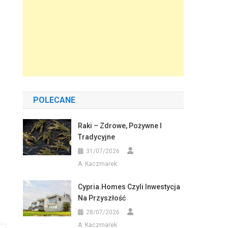
POLECANE
Raki – Zdrowe, Pożywne I
Tradycyjne
31/07/2026
A. Kaczmarek
Cypria.homes Czyli Inwestycja
Na Przyszłość
28/07/2026
A. Kaczmarek