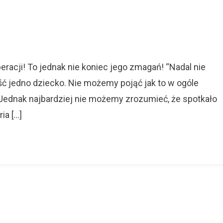
On
Kuba
Czeka
Na
peracji! To jednak nie koniec jego zmagań! “Nadal nie
Twoją
ć jedno dziecko. Nie możemy pojąć jak to w ogóle
Pomoc
. Jednak najbardziej nie możemy zrozumieć, że spotkało
ia […]