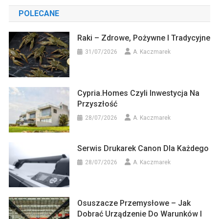
POLECANE
Raki – Zdrowe, Pożywne I Tradycyjne
31/07/2026
A. Kaczmarek
Cypria.homes Czyli Inwestycja Na
Przyszłość
28/07/2026
A. Kaczmarek
Serwis Drukarek Canon Dla Każdego
28/07/2026
A. Kaczmarek
Osuszacze Przemysłowe – Jak
Dobrać Urządzenie Do Warunków I