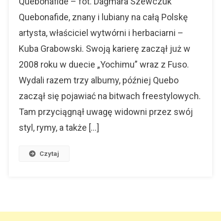
Quebonafide – fot. Dagmara Szewczuk
Do
Quebonafide, znany i lubiany na całą Polskę
Piłki
artysta, właściciel wytwórni i herbaciarni –
Nożnej
Kuba Grabowski. Swoją karierę zaczął już w
2008 roku w duecie „Yochimu” wraz z Fuso.
Wydali razem trzy albumy, później Quebo
zaczął się pojawiać na bitwach freestylowych.
Tam przyciągnął uwagę widowni przez swój
styl, rymy, a także […]
Czytaj