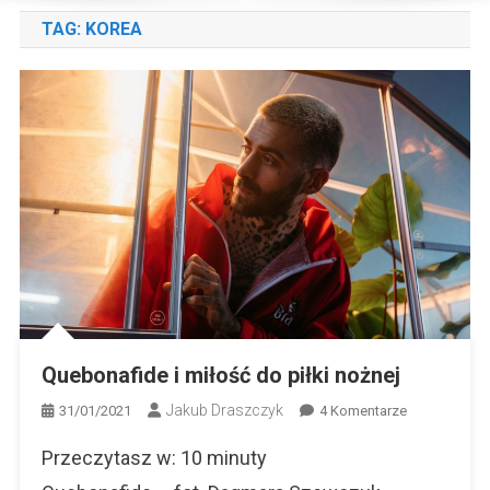
TAG:
KOREA
Quebonafide i miłość do piłki nożnej
Jakub Draszczyk
Do
31/01/2021
4 Komentarze
Quebonafide
Przeczytasz w:
10
minuty
I
Miłość