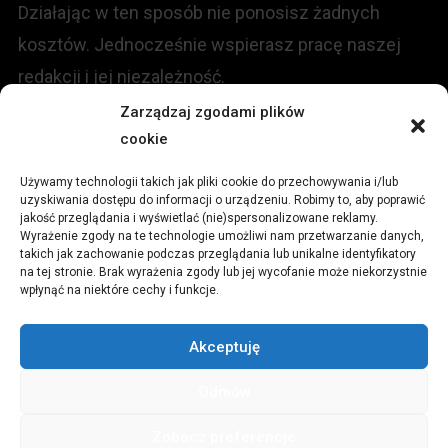
Działając w ten sposób nie ponosisz żadnych
kosztów. Jednocześnie wspierasz pracę naszej
redakcji i jej niezależność.
Zarządzaj zgodami plików
cookie
KONTAKT
Używamy technologii takich jak pliki cookie do przechowywania i/lub
Redakcja portalu:
uzyskiwania dostępu do informacji o urządzeniu. Robimy to, aby poprawić
jakość przeglądania i wyświetlać (nie)spersonalizowane reklamy.
Wyrażenie zgody na te technologie umożliwi nam przetwarzanie danych,
ul.
Stara 13, 42-600 Tarnowskie Góry
takich jak zachowanie podczas przeglądania lub unikalne identyfikatory
na tej stronie. Brak wyrażenia zgody lub jej wycofanie może niekorzystnie
wpłynąć na niektóre cechy i funkcje.
TEL:
+48 509 547 822
Akceptuję
Email:
redakcja@czytamiwiem.pl
Odmów
Reklama:
biuro@czytamiwiem.pl
Zobacz preferencje