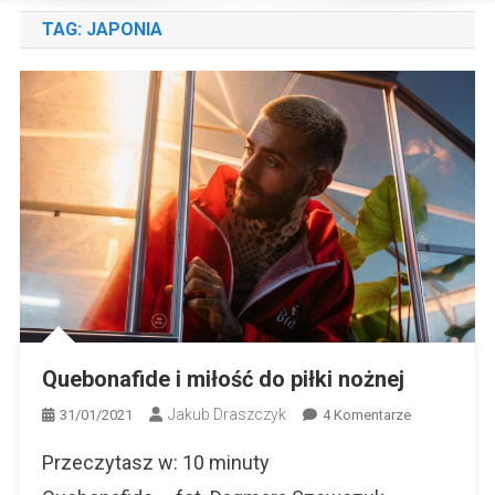
TAG:
JAPONIA
Quebonafide i miłość do piłki nożnej
Jakub Draszczyk
Do
31/01/2021
4 Komentarze
Quebonafide
Przeczytasz w:
10
minuty
I
Miłość