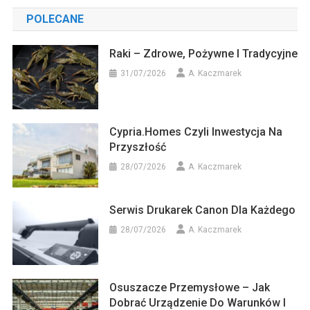
POLECANE
Raki – Zdrowe, Pożywne I Tradycyjne
31/07/2026
A. Kaczmarek
Cypria.homes Czyli Inwestycja Na
Przyszłość
28/07/2026
A. Kaczmarek
Serwis Drukarek Canon Dla Każdego
28/07/2026
A. Kaczmarek
Osuszacze Przemysłowe – Jak
Dobrać Urządzenie Do Warunków I