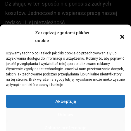
Działając w ten sposób nie ponosisz żadnych
kosztów. Jednocześnie wspierasz pracę naszej
redakcji i jej niezależność.
Zarządzaj zgodami plików
cookie
KONTAKT
Używamy technologii takich jak pliki cookie do przechowywania i/lub
Redakcja portalu:
uzyskiwania dostępu do informacji o urządzeniu. Robimy to, aby poprawić
jakość przeglądania i wyświetlać (nie)spersonalizowane reklamy.
Wyrażenie zgody na te technologie umożliwi nam przetwarzanie danych,
ul.
Stara 13, 42-600 Tarnowskie Góry
takich jak zachowanie podczas przeglądania lub unikalne identyfikatory
na tej stronie. Brak wyrażenia zgody lub jej wycofanie może niekorzystnie
wpłynąć na niektóre cechy i funkcje.
TEL:
+48 509 547 822
Akceptuję
Email:
redakcja@czytamiwiem.pl
Odmów
Reklama:
biuro@czytamiwiem.pl
Zobacz preferencje