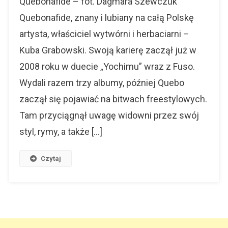
Quebonafide – fot. Dagmara Szewczuk
Do
Quebonafide, znany i lubiany na całą Polskę
Piłki
artysta, właściciel wytwórni i herbaciarni –
Nożnej
Kuba Grabowski. Swoją karierę zaczął już w
2008 roku w duecie „Yochimu” wraz z Fuso.
Wydali razem trzy albumy, później Quebo
zaczął się pojawiać na bitwach freestylowych.
Tam przyciągnął uwagę widowni przez swój
styl, rymy, a także […]
Czytaj